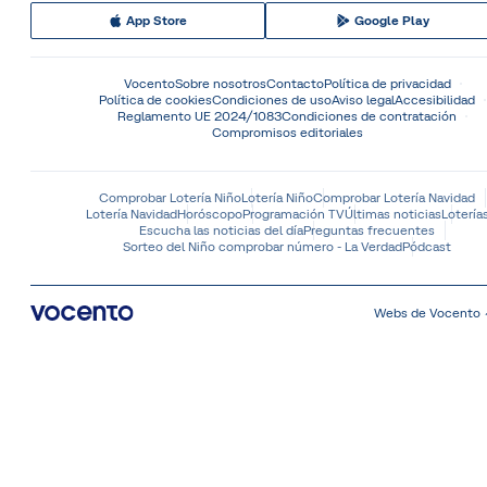
App Store
Google Play
Vocento
Sobre nosotros
Contacto
Política de privacidad
Política de cookies
Condiciones de uso
Aviso legal
Accesibilidad
Reglamento UE 2024/1083
Condiciones de contratación
Compromisos editoriales
Comprobar Lotería Niño
Lotería Niño
Comprobar Lotería Navidad
Lotería Navidad
Horóscopo
Programación TV
Últimas noticias
Lotería
Escucha las noticias del día
Preguntas frecuentes
Sorteo del Niño comprobar número - La Verdad
Pódcast
Webs de Vocento