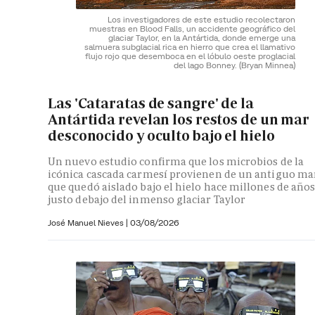
Los investigadores de este estudio recolectaron
muestras en Blood Falls, un accidente geográfico del
glaciar Taylor, en la Antártida, donde emerge una
salmuera subglacial rica en hierro que crea el llamativo
flujo rojo que desemboca en el lóbulo oeste proglacial
del lago Bonney.
(Bryan Minnea)
Las 'Cataratas de sangre' de la
Antártida revelan los restos de un mar
desconocido y oculto bajo el hielo
Un nuevo estudio confirma que los microbios de la
icónica cascada carmesí provienen de un antiguo ma
que quedó aislado bajo el hielo hace millones de año
justo debajo del inmenso glaciar Taylor
José Manuel Nieves
|
03/08/2026