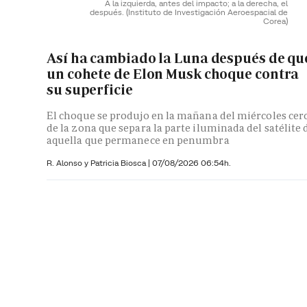
A la izquierda, antes del impacto; a la derecha, el
después.
(Instituto de Investigación Aeroespacial de
Corea)
Así ha cambiado la Luna después de qu
un cohete de Elon Musk choque contra
su superficie
El choque se produjo en la mañana del miércoles cer
de la zona que separa la parte iluminada del satélite 
aquella que permanece en penumbra
R. Alonso y
Patricia Biosca
|
07/08/2026 06:54h.