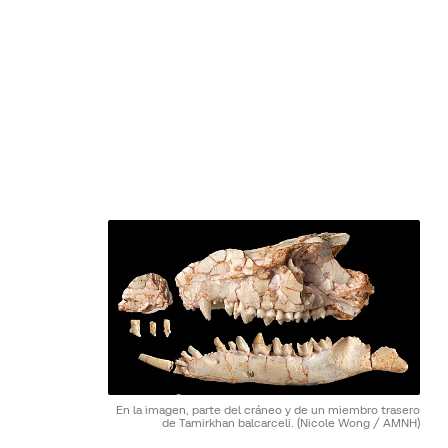
En la imagen, parte del cráneo y de un miembro trasero
de Tamirkhan balcarceli.
(Nicole Wong / AMNH)