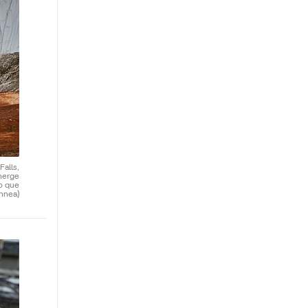
alls,
emerge
jo que
nnea)