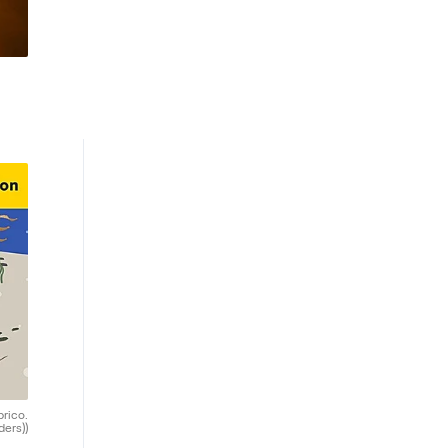
brico.
ders))