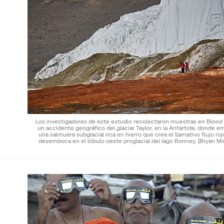
Los investigadores de este estudio recolectaron muestras en Blood F
un accidente geográfico del glaciar Taylor, en la Antártida, donde 
una salmuera subglacial rica en hierro que crea el llamativo flujo ro
desemboca en el lóbulo oeste proglacial del lago Bonney.
(Bryan Mi