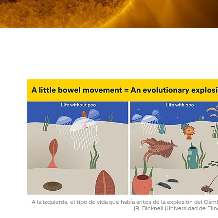
A la izquierda, el tipo de vida que había antes de la explosión del Cám
(R. Bicknell (Universidad de Flin