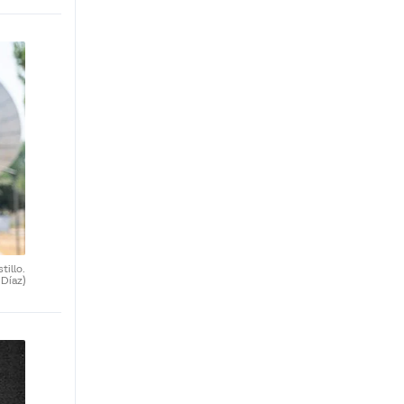
tillo.
 Díaz)