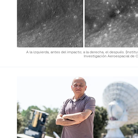
A la izquierda, antes del impacto; a la derecha, el después.
(Instit
Investigación Aeroespacial de C