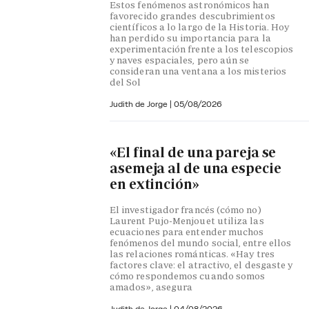
Estos fenómenos astronómicos han
favorecido grandes descubrimientos
científicos a lo largo de la Historia. Hoy
han perdido su importancia para la
experimentación frente a los telescopios
y naves espaciales, pero aún se
consideran una ventana a los misterios
del Sol
Judith de Jorge
|
05/08/2026
«El final de una pareja se
asemeja al de una especie
en extinción»
El investigador francés (cómo no)
Laurent Pujo-Menjouet utiliza las
ecuaciones para entender muchos
fenómenos del mundo social, entre ellos
las relaciones románticas. «Hay tres
factores clave: el atractivo, el desgaste y
cómo respondemos cuando somos
amados», asegura
Judith de Jorge
|
04/08/2026