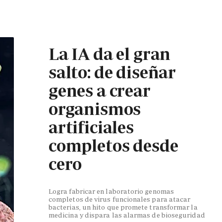
La IA da el gran
salto: de diseñar
genes a crear
organismos
artificiales
completos desde
cero
Logra fabricar en laboratorio genomas
completos de virus funcionales para atacar
bacterias, un hito que promete transformar la
medicina y dispara las alarmas de bioseguridad