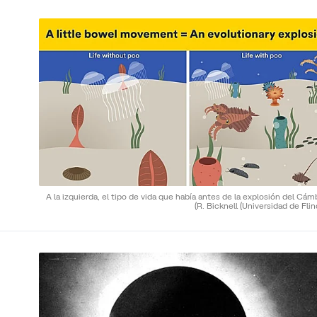
A la izquierda, el tipo de vida que había antes de la explosión del Cám
(R. Bicknell (Universidad de Flin