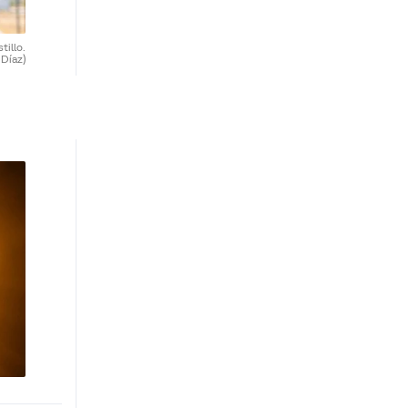
tillo.
 Díaz)