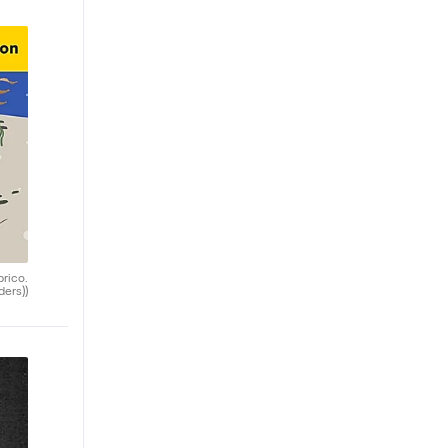
brico.
ders))