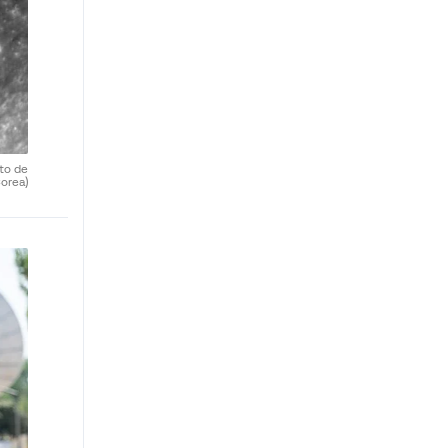
uto de
orea)