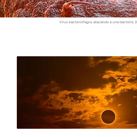
Virus bacteriófagos atacando a una bacteria.
(