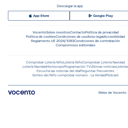
Descargar la app
App Store
Google Play
Vocento
Sobre nosotros
Contacto
Política de privacidad
Política de cookies
Condiciones de uso
Aviso legal
Accesibilidad
Reglamento UE 2024/1083
Condiciones de contratación
Compromisos editoriales
Comprobar Lotería Niño
Lotería Niño
Comprobar Lotería Navidad
Lotería Navidad
Horóscopo
Programación TV
Últimas noticias
Lotería
Escucha las noticias del día
Preguntas frecuentes
Sorteo del Niño comprobar número - La Verdad
Pódcast
Webs de Vocento