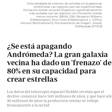
Vista detallada de millones de estrellas en la galaxia de
Andrómeda. Las regiones que han experimentado
formación estelar reciente (1) parecen significativamente
más azuladas que las regiones con formación estelar
menos reciente.
(NASA, ESA, Benjamin Williams
(UWashington), Zhuo Chen (UWashington), L. Clifton
Johnson (Northwestern); Procesamiento de imagen: Joseph
DePasquale (STScI))
¿Se está apagando
Andrómeda? La gran galaxia
vecina ha dado un 'frenazo' de
80% en su capacidad para
crear estrellas
Los datos del telescopio espacial Hubble revelan que el
declive comenzó hace 500 millones de años, y que hace sól
40 millones de años la producción estelar se redujo
bruscamente a la mitad