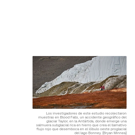
Los investigadores de este estudio recolectaron
muestras en Blood Falls, un accidente geográfico del
glaciar Taylor, en la Antártida, donde emerge una
salmuera subglacial rica en hierro que crea el llamativo
flujo rojo que desemboca en el lóbulo oeste proglacial
del lago Bonney.
(Bryan Minnea)