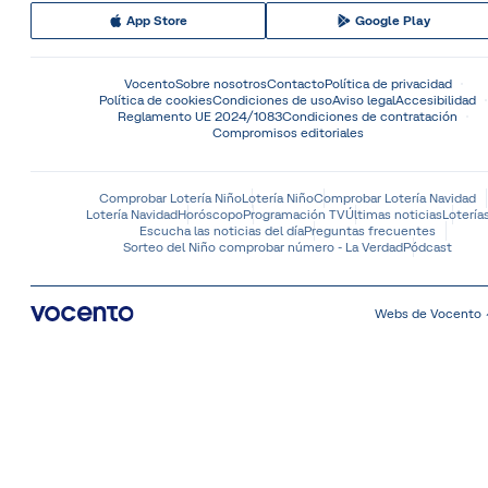
App Store
Google Play
Vocento
Sobre nosotros
Contacto
Política de privacidad
Política de cookies
Condiciones de uso
Aviso legal
Accesibilidad
Reglamento UE 2024/1083
Condiciones de contratación
Compromisos editoriales
Comprobar Lotería Niño
Lotería Niño
Comprobar Lotería Navidad
Lotería Navidad
Horóscopo
Programación TV
Últimas noticias
Lotería
Escucha las noticias del día
Preguntas frecuentes
Sorteo del Niño comprobar número - La Verdad
Pódcast
Webs de Vocento