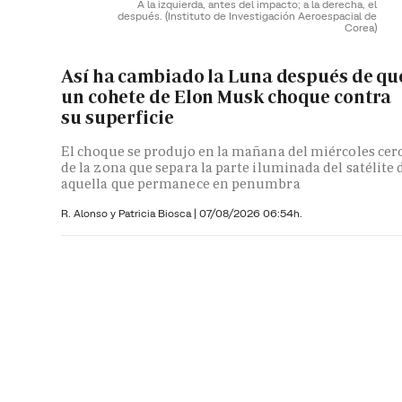
A la izquierda, antes del impacto; a la derecha, el
después.
(Instituto de Investigación Aeroespacial de
Corea)
Así ha cambiado la Luna después de qu
un cohete de Elon Musk choque contra
su superficie
El choque se produjo en la mañana del miércoles cer
de la zona que separa la parte iluminada del satélite 
aquella que permanece en penumbra
R. Alonso y
Patricia Biosca
|
07/08/2026 06:54h.