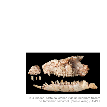
En la imagen, parte del cráneo y de un miembro trasero
de Tamirkhan balcarceli.
(Nicole Wong / AMNH)