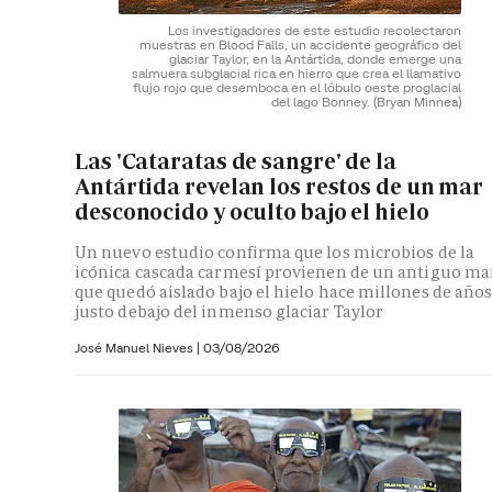
Los investigadores de este estudio recolectaron
muestras en Blood Falls, un accidente geográfico del
glaciar Taylor, en la Antártida, donde emerge una
salmuera subglacial rica en hierro que crea el llamativo
flujo rojo que desemboca en el lóbulo oeste proglacial
del lago Bonney.
(Bryan Minnea)
Las 'Cataratas de sangre' de la
Antártida revelan los restos de un mar
desconocido y oculto bajo el hielo
Un nuevo estudio confirma que los microbios de la
icónica cascada carmesí provienen de un antiguo ma
que quedó aislado bajo el hielo hace millones de año
justo debajo del inmenso glaciar Taylor
José Manuel Nieves
|
03/08/2026