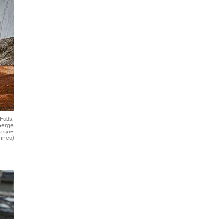
alls,
emerge
jo que
nnea)