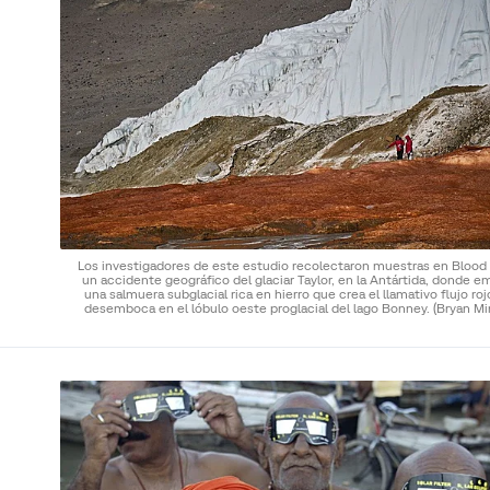
Los investigadores de este estudio recolectaron muestras en Blood F
un accidente geográfico del glaciar Taylor, en la Antártida, donde 
una salmuera subglacial rica en hierro que crea el llamativo flujo ro
desemboca en el lóbulo oeste proglacial del lago Bonney.
(Bryan Mi