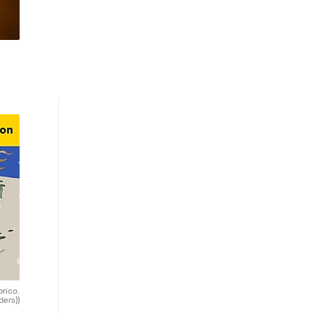
brico.
ders))