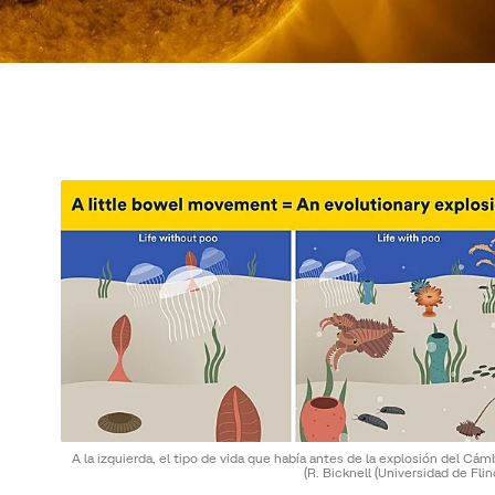
A la izquierda, el tipo de vida que había antes de la explosión del Cám
(R. Bicknell (Universidad de Flin