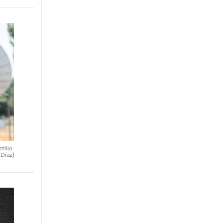
tillo.
 Díaz)