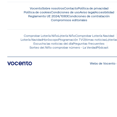
Vocento
Sobre nosotros
Contacto
Política de privacidad
Política de cookies
Condiciones de uso
Aviso legal
Accesibilidad
Reglamento UE 2024/1083
Condiciones de contratación
Compromisos editoriales
Comprobar Lotería Niño
Lotería Niño
Comprobar Lotería Navidad
Lotería Navidad
Horóscopo
Programación TV
Últimas noticias
Lotería
Escucha las noticias del día
Preguntas frecuentes
Sorteo del Niño comprobar número - La Verdad
Pódcast
Webs de Vocento