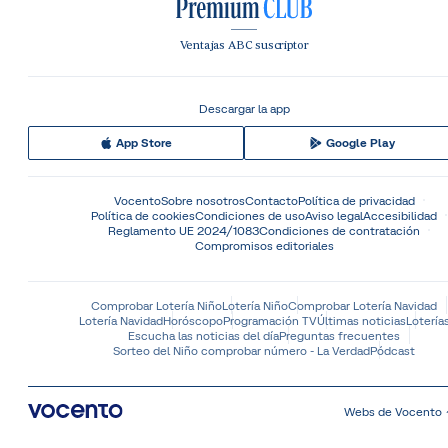
Ventajas ABC suscriptor
Descargar la app
App Store
Google Play
Vocento
Sobre nosotros
Contacto
Política de privacidad
Política de cookies
Condiciones de uso
Aviso legal
Accesibilidad
Reglamento UE 2024/1083
Condiciones de contratación
Compromisos editoriales
Comprobar Lotería Niño
Lotería Niño
Comprobar Lotería Navidad
Lotería Navidad
Horóscopo
Programación TV
Últimas noticias
Lotería
Escucha las noticias del día
Preguntas frecuentes
Sorteo del Niño comprobar número - La Verdad
Pódcast
Webs de Vocento