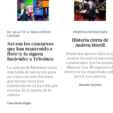
DE '¡ALLÁ TÚ!' A 'REACCIÓN EN
PRIMERAS INTENCIONES
CADENA'
Historia cierta de
Así son los concursos
Andreu Morell
que han mantenido a
flote (y lo siguen
Desde sus quince días en l
puerta ha sido el más lea
haciendo) a Telecinco
colaborador que ha tenid
Manuel Lao. Ni siquiera e
La cadena de Mediaset tiene
dinero le ha importado, só
una tabla de salvación para
servir a su patrón
su crisis con este formato
que tantas veces han
Salvador Sostres
subsistido en su parrilla por
encima de la media de la
cadena
Clara Molla Pagán