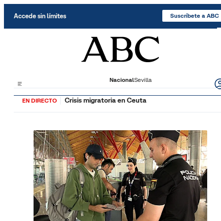
Saltar al contenido
Accede sin límites
Suscríbete a ABC
Nacional
Sevilla
Crisis migratoria en Ceuta
EN DIRECTO