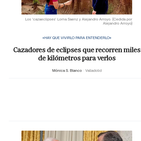
Los 'cazaeclipses' Lorna Saenz y Alejandro Arroyo.
(Cedida por
Alejandro Arroyo)
«HAY QUE VIVIRLO PARA ENTENDERLO»
Cazadores de eclipses que recorren miles
de kilómetros para verlos
Mónica S. Blanco
Valladolid