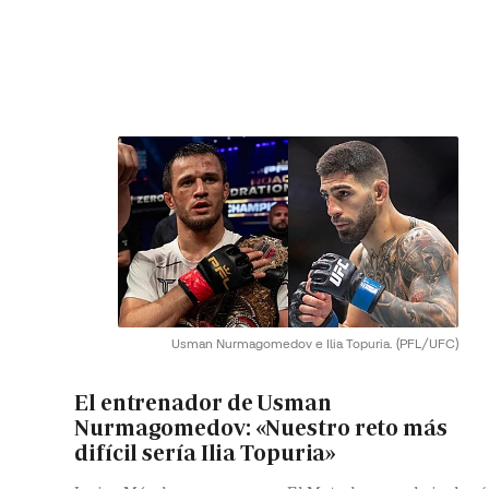
Usman Nurmagomedov e Ilia Topuria.
(PFL/UFC)
El entrenador de Usman
Nurmagomedov: «Nuestro reto más
difícil sería Ilia Topuria»