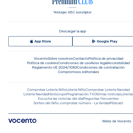
Ventajas ABC suscriptor
Descargar la app
App Store
Google Play
Vocento
Sobre nosotros
Contacto
Política de privacidad
Política de cookies
Condiciones de uso
Aviso legal
Accesibilidad
Reglamento UE 2024/1083
Condiciones de contratación
Compromisos editoriales
Comprobar Lotería Niño
Lotería Niño
Comprobar Lotería Navidad
Lotería Navidad
Horóscopo
Programación TV
Últimas noticias
Lotería
Escucha las noticias del día
Preguntas frecuentes
Sorteo del Niño comprobar número - La Verdad
Pódcast
Webs de Vocento