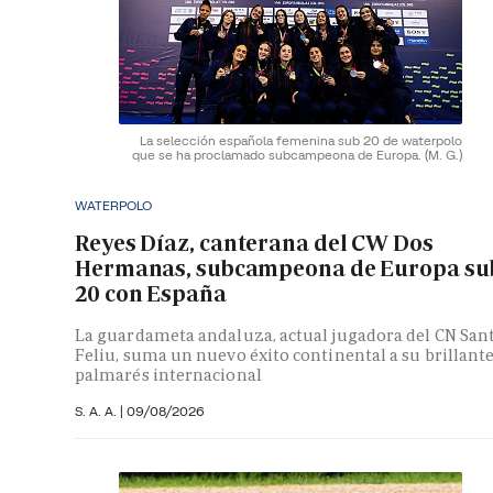
La selección española femenina sub 20 de waterpolo
que se ha proclamado subcampeona de Europa.
(M. G.)
WATERPOLO
Reyes Díaz, canterana del CW Dos
Hermanas, subcampeona de Europa su
20 con España
La guardameta andaluza, actual jugadora del CN San
Feliu, suma un nuevo éxito continental a su brillant
palmarés internacional
S. A. A.
|
09/08/2026