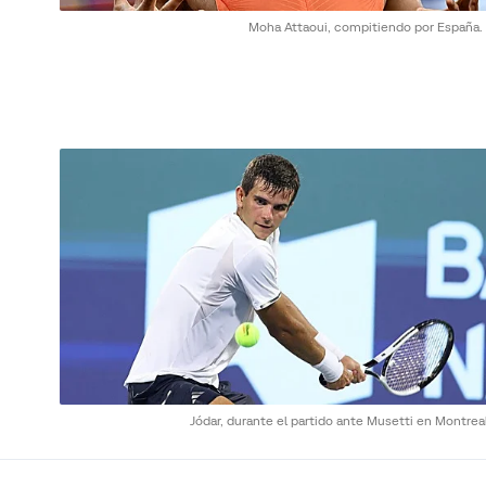
Moha Attaoui, compitiendo por España.
Jódar, durante el partido ante Musetti en Montrea