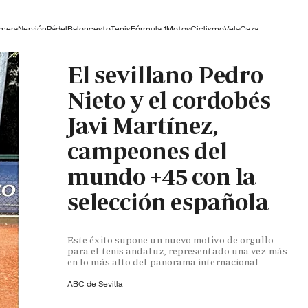
lmera
Nervión
Pádel
Baloncesto
Tenis
Fórmula 1
Motos
Ciclismo
Vela
Caza
El sevillano Pedro
Nieto y el cordobés
Javi Martínez,
campeones del
mundo +45 con la
selección española
Este éxito supone un nuevo motivo de orgullo
para el tenis andaluz, representado una vez más
en lo más alto del panorama internacional
ABC de Sevilla