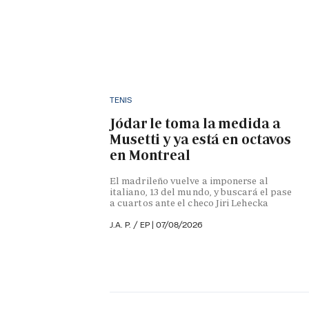
TENIS
Jódar le toma la medida a
Musetti y ya está en octavos
en Montreal
El madrileño vuelve a imponerse al
italiano, 13 del mundo, y buscará el pase
a cuartos ante el checo Jiri Lehecka
J.A. P. / EP |
07/08/2026