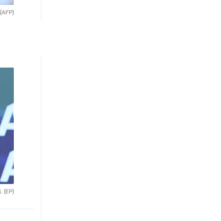
(AFP)
l.
(EP)