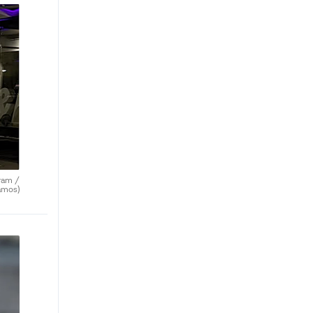
ram /
amos)