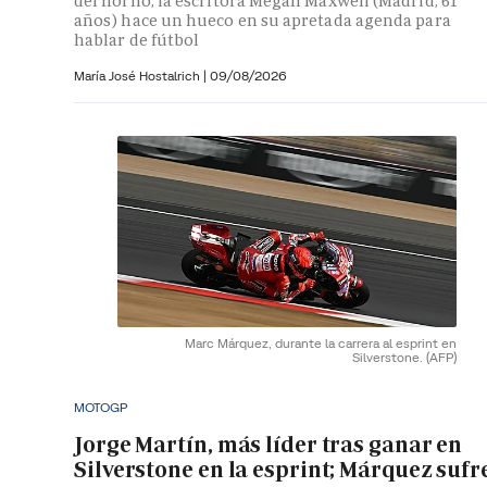
del horno, la escritora Megan Maxwell (Madrid, 61
años) hace un hueco en su apretada agenda para
hablar de fútbol
María José Hostalrich
|
09/08/2026
Marc Márquez, durante la carrera al esprint en
Silverstone.
(AFP)
MOTOGP
Jorge Martín, más líder tras ganar en
Silverstone en la esprint; Márquez sufr