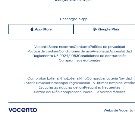
Descargar la app
App Store
Google Play
Vocento
Sobre nosotros
Contacto
Política de privacidad
Política de cookies
Condiciones de uso
Aviso legal
Accesibilidad
Reglamento UE 2024/1083
Condiciones de contratación
Compromisos editoriales
Comprobar Lotería Niño
Lotería Niño
Comprobar Lotería Navidad
Lotería Navidad
Horóscopo
Programación TV
Últimas noticias
Lotería
Escucha las noticias del día
Preguntas frecuentes
Sorteo del Niño comprobar número - La Verdad
Pódcast
Webs de Vocento