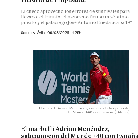
El checo aprovechó los errores de sus rivales para
llevarse el triunfo; el nazareno firma un séptimo
puesto y el palaciego José Antonio Rueda acaba 19º
Sergio A. Ávila
|
09/08/2026 14:25h.
El marbellí Adrián Menéndez, durante el Campeonato
del Mundo +40 con España.
(FATenis)
El marbellí Adrián Menéndez,
subcampeón del Mundo +40 con Españ