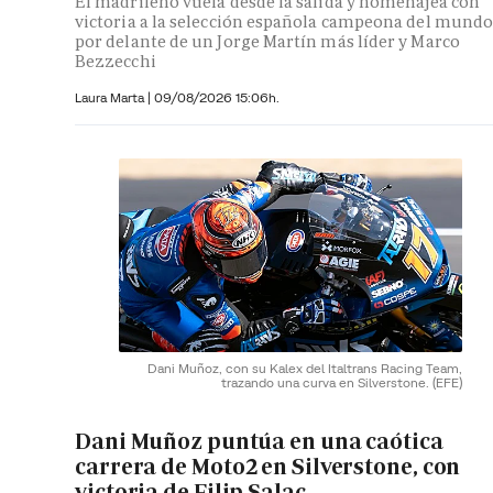
El madrileño vuela desde la salida y homenajea con
victoria a la selección española campeona del mundo
por delante de un Jorge Martín más líder y Marco
Bezzecchi
Laura Marta
|
09/08/2026 15:06h.
Dani Muñoz, con su Kalex del Italtrans Racing Team,
trazando una curva en Silverstone.
(EFE)
Dani Muñoz puntúa en una caótica
carrera de Moto2 en Silverstone, con
victoria de Filip Salac