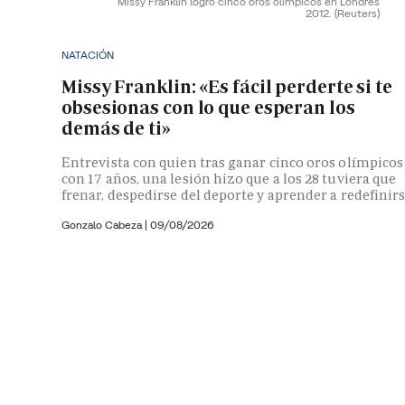
Missy Franklin logró cinco oros olímpicos en Londres
2012.
(Reuters)
NATACIÓN
Missy Franklin: «Es fácil perderte si te
obsesionas con lo que esperan los
demás de ti»
Entrevista con quien tras ganar cinco oros olímpicos
con 17 años, una lesión hizo que a los 28 tuviera que
frenar, despedirse del deporte y aprender a redefinir
Gonzalo Cabeza
|
09/08/2026