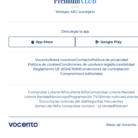
Ventajas ABC suscriptor
Descargar la app
App Store
Google Play
Vocento
Sobre nosotros
Contacto
Política de privacidad
Política de cookies
Condiciones de uso
Aviso legal
Accesibilidad
Reglamento UE 2024/1083
Condiciones de contratación
Compromisos editoriales
Comprobar Lotería Niño
Lotería Niño
Comprobar Lotería Navidad
Lotería Navidad
Horóscopo
Programación TV
Últimas noticias
Lotería
Escucha las noticias del día
Preguntas frecuentes
Sorteo del Niño comprobar número - La Verdad
Pódcast
Webs de Vocento