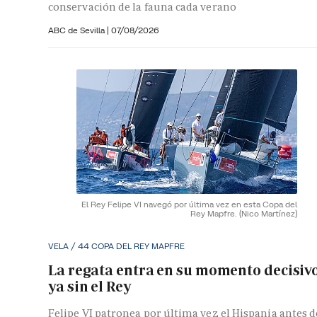
conservación de la fauna cada verano
ABC de Sevilla
|
07/08/2026
El Rey Felipe VI navegó por última vez en esta Copa del
Rey Mapfre.
(Nico Martínez)
VELA / 44 COPA DEL REY MAPFRE
La regata entra en su momento decisiv
ya sin el Rey
Felipe VI patronea por última vez el Hispania antes d