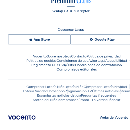
Ventajas ABC suscriptor
Descargar la app
App Store
Google Play
Vocento
Sobre nosotros
Contacto
Política de privacidad
Política de cookies
Condiciones de uso
Aviso legal
Accesibilidad
Reglamento UE 2024/1083
Condiciones de contratación
Compromisos editoriales
Comprobar Lotería Niño
Lotería Niño
Comprobar Lotería Navidad
Lotería Navidad
Horóscopo
Programación TV
Últimas noticias
Lotería
Escucha las noticias del día
Preguntas frecuentes
Sorteo del Niño comprobar número - La Verdad
Pódcast
Webs de Vocento