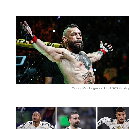
Conor McGregor en UFC 329.
(Inst