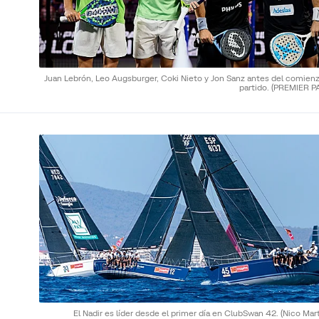
Juan Lebrón, Leo Augsburger, Coki Nieto y Jon Sanz antes del comienz
partido.
(PREMIER P
El Nadir es líder desde el primer día en ClubSwan 42.
(Nico Mar