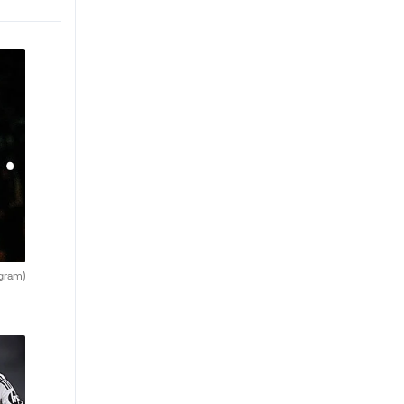
agram)