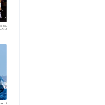
o del
ADEL)
tínez)