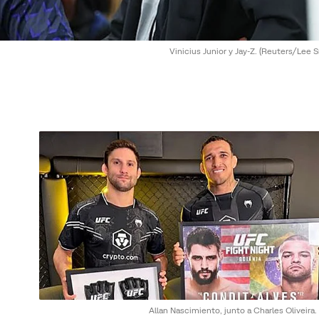
Vinicius Junior y Jay-Z.
(Reuters/Lee S
Allan Nascimiento, junto a Charles Oliveira.