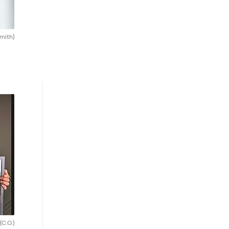
mith)
(C.O.)