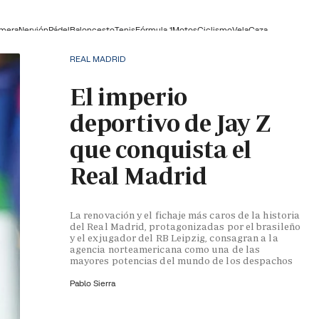
lmera
Nervión
Pádel
Baloncesto
Tenis
Fórmula 1
Motos
Ciclismo
Vela
Caza
REAL MADRID
El imperio
deportivo de Jay Z
que conquista el
Real Madrid
La renovación y el fichaje más caros de la historia
del Real Madrid, protagonizadas por el brasileño
y el exjugador del RB Leipzig, consagran a la
agencia norteamericana como una de las
mayores potencias del mundo de los despachos
Pablo Sierra