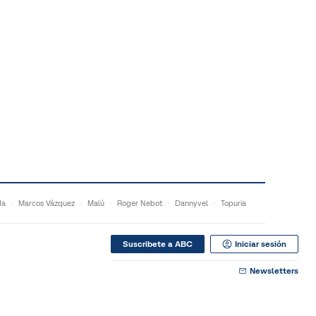
da
Marcos Vázquez
Malú
Roger Nebot
Dannyvel
Topuria
Suscribete a ABC
Iniciar sesión
Newsletters