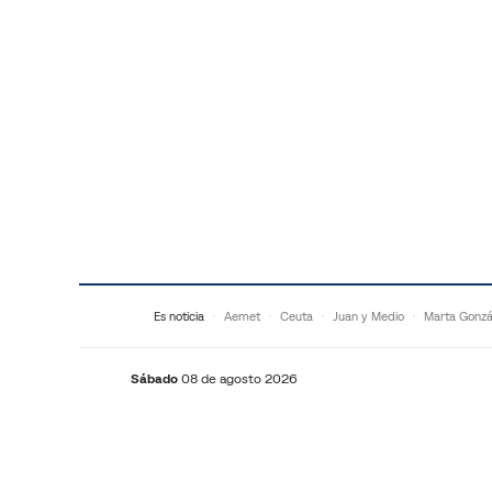
Saltar al contenido
Es noticia
Aemet
Ceuta
Juan y Medio
Marta Gonzá
Sábado
08 de agosto 2026