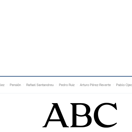
lez
Pensión
Rafael Santandreu
Pedro Ruiz
Arturo Pérez-Reverte
Pablo Oje