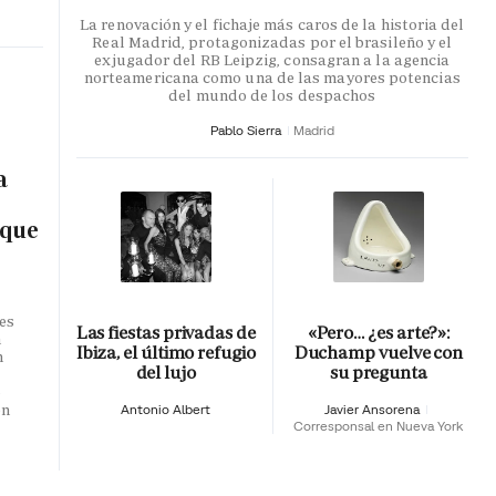
La renovación y el fichaje más caros de la historia del
Real Madrid, protagonizadas por el brasileño y el
exjugador del RB Leipzig, consagran a la agencia
norteamericana como una de las mayores potencias
del mundo de los despachos
Pablo Sierra
Madrid
a
 que
es
Las fiestas privadas de
«Pero… ¿es arte?»:
n
Ibiza, el último refugio
Duchamp vuelve con
n
del lujo
su pregunta
o
en
Antonio Albert
Javier Ansorena
Corresponsal en Nueva York