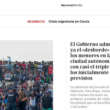
Nacional
Sevilla
Crisis migratoria en Ceuta
EN DIRECTO
RNACIONAL
ECONOMÍA
DEPORTES
SOCIEDAD
CULTURA
GENTE
PLAY
HISTORIA
ÚLTI
El Gobierno adm
ya el «desborde»
los menores en l
ciudad autónom
con casi el triple
los inicialmente
previstos
La ministra de Juventud 
Infancia, Sira Rego, anun
este viernes durante su
primera jornada de visita
localidad que se han fili
1.342 niños