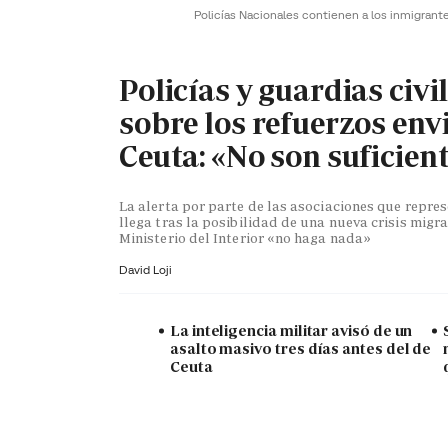
Policías Nacionales contienen a los inmigrant
Policías y guardias civi
sobre los refuerzos env
Ceuta: «No son suficien
La alerta por parte de las asociaciones que repr
llega tras la posibilidad de una nueva crisis migra
Ministerio del Interior «no haga nada»
David Loji
La inteligencia militar avisó de un
asalto masivo tres días antes del de
Ceuta