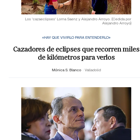
Los 'cazaeclipses' Lorna Saenz y Alejandro Arroyo.
(Cedida por
Alejandro Arroyo)
«HAY QUE VIVIRLO PARA ENTENDERLO»
Cazadores de eclipses que recorren miles
de kilómetros para verlos
Mónica S. Blanco
Valladolid