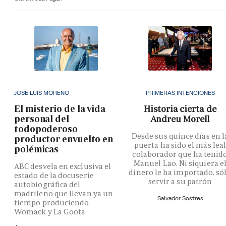
JOSÉ LUIS MORENO
PRIMERAS INTENCIONES
El misterio de la vida
Historia cierta de
personal del
Andreu Morell
todopoderoso
Desde sus quince días en l
productor envuelto en
puerta ha sido el más lea
polémicas
colaborador que ha tenid
Manuel Lao. Ni siquiera e
ABC desvela en exclusiva el
dinero le ha importado, só
estado de la docuserie
servir a su patrón
autobiográfica del
madrileño que llevan ya un
Salvador Sostres
tiempo produciendo
Womack y La Goota