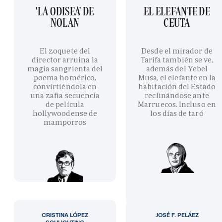
'LA ODISEA' DE
EL ELEFANTE DE
NOLAN
CEUTA
El zoquete del
Desde el mirador de
director arruina la
Tarifa también se ve,
magia sangrienta del
además del Yebel
poema homérico,
Musa, el elefante en la
convirtiéndola en
habitación del Estado
una zafia secuencia
reclinándose ante
de película
Marruecos. Incluso en
hollywoodense de
los días de taró
mamporros
CRISTINA LÓPEZ
JOSÉ F. PELÁEZ