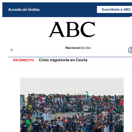
Saltar al contenido
Accede sin límites
Suscríbete a ABC
Nacional
Sevilla
Crisis migratoria en Ceuta
EN DIRECTO