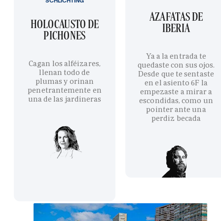
SCHLICHTING
AZAFATAS DE
HOLOCAUSTO DE
IBERIA
PICHONES
Ya a la entrada te
Cagan los alféizares,
quedaste con sus ojos.
llenan todo de
Desde que te sentaste
plumas y orinan
en el asiento 6F la
penetrantemente en
empezaste a mirar a
una de las jardineras
escondidas, como un
pointer ante una
perdiz becada