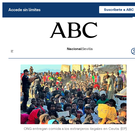
Saltar al contenido
Accede sin límites
Suscríbete a ABC
Nacional
Sevilla
ONG entregan comida a los extranjeros ilegales en Ceuta.
(EP)