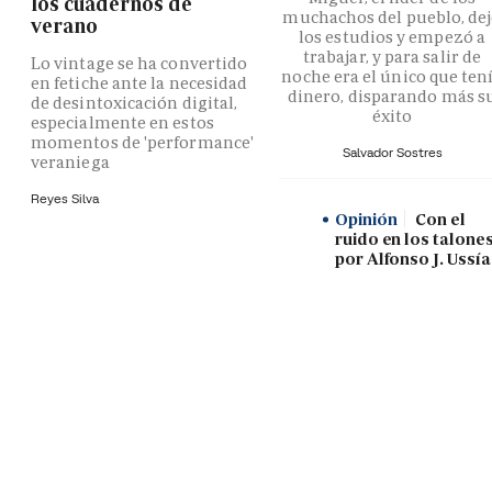
los cuadernos de
muchachos del pueblo, de
verano
los estudios y empezó a
trabajar, y para salir de
Lo vintage se ha convertido
noche era el único que ten
en fetiche ante la necesidad
dinero, disparando más s
de desintoxicación digital,
éxito
especialmente en estos
momentos de 'performance'
Salvador Sostres
veraniega
Reyes Silva
Opinión
Con el
ruido en los talones
por Alfonso J. Ussía