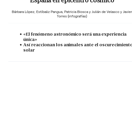
España en epicentro cósmico
Bárbara López,
Estíbaliz Pangua,
Patricia Biosca y
Julián de Velasco y Javier
Torres (infografías)
«El fenómeno astronómico será una experiencia
única»
Así reaccionan los animales ante el oscurecimient
solar