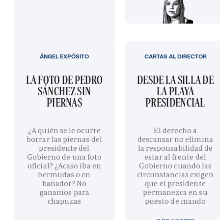
ÁNGEL EXPÓSITO
CARTAS AL DIRECTOR
LA FOTO DE PEDRO
DESDE LA SILLA DE
SÁNCHEZ SIN
LA PLAYA
PIERNAS
PRESIDENCIAL
¿A quién se le ocurre
El derecho a
borrar las piernas del
descansar no elimina
presidente del
la responsabilidad de
Gobierno de una foto
estar al frente del
oficial? ¿Acaso iba en
Gobierno cuando las
bermudas o en
circunstancias exigen
bañador? No
que el presidente
ganamos para
permanezca en su
chapuzas
puesto de mando