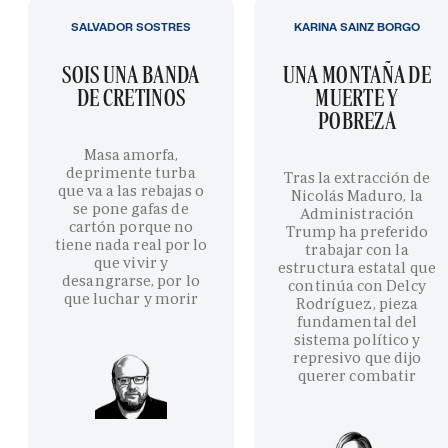
SALVADOR SOSTRES
KARINA SAINZ BORGO
SOIS UNA BANDA
UNA MONTAÑA DE
DE CRETINOS
MUERTE Y
POBREZA
Masa amorfa,
deprimente turba
Tras la extracción de
que va a las rebajas o
Nicolás Maduro, la
se pone gafas de
Administración
cartón porque no
Trump ha preferido
tiene nada real por lo
trabajar con la
que vivir y
estructura estatal que
desangrarse, por lo
continúa con Delcy
que luchar y morir
Rodríguez, pieza
fundamental del
sistema político y
represivo que dijo
querer combatir