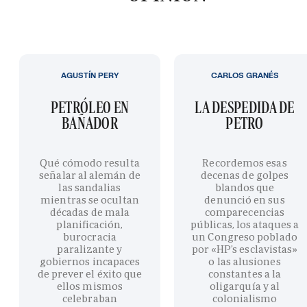
AGUSTÍN PERY
CARLOS GRANÉS
PETRÓLEO EN
LA DESPEDIDA DE
BAÑADOR
PETRO
Qué cómodo resulta
Recordemos esas
señalar al alemán de
decenas de golpes
las sandalias
blandos que
mientras se ocultan
denunció en sus
décadas de mala
comparecencias
planificación,
públicas, los ataques a
burocracia
un Congreso poblado
paralizante y
por «HP’s esclavistas»
gobiernos incapaces
o las alusiones
de prever el éxito que
constantes a la
ellos mismos
oligarquía y al
celebraban
colonialismo