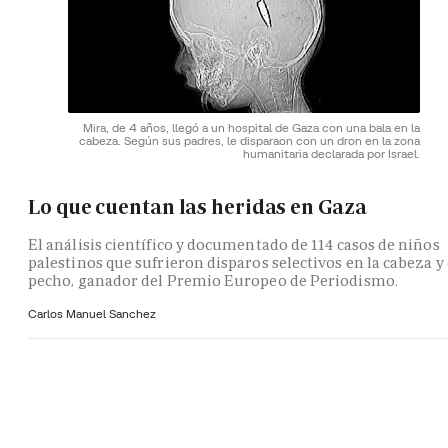
Mira, de 4 años, llegó a un hospital de Gaza con una bala en la
cabeza. Según sus padres, le disparaon con un dron en la zona
humanitaria declarada por Israel.
Lo que cuentan las heridas en Gaza
El análisis científico y documentado de 114 casos de niños
palestinos que sufrieron disparos selectivos en la cabeza y 
pecho, ganador del Premio Europeo de Periodismo.
Carlos Manuel Sanchez