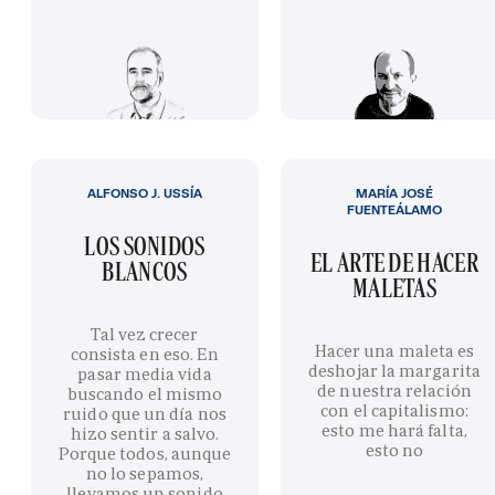
ALFONSO J. USSÍA
MARÍA JOSÉ
FUENTEÁLAMO
LOS SONIDOS
EL ARTE DE HACER
BLANCOS
MALETAS
Tal vez crecer
Hacer una maleta es
consista en eso. En
deshojar la margarita
pasar media vida
de nuestra relación
buscando el mismo
con el capitalismo:
ruido que un día nos
esto me hará falta,
hizo sentir a salvo.
esto no
Porque todos, aunque
no lo sepamos,
llevamos un sonido