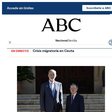
Saltar al contenido
Accede sin límites
Suscríbete a ABC
Nacional
Sevilla
Crisis migratoria en Ceuta
EN DIRECTO