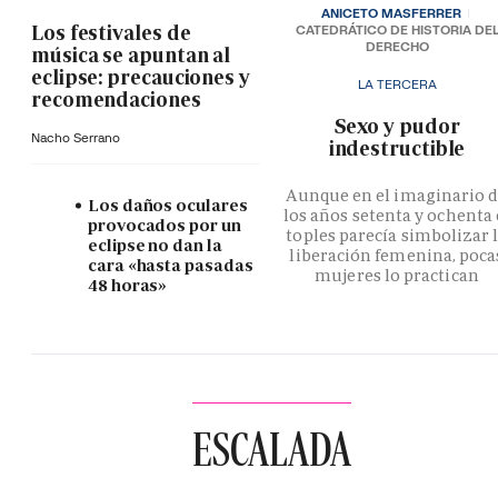
ANICETO MASFERRER
Los festivales de
CATEDRÁTICO DE HISTORIA DE
DERECHO
música se apuntan al
eclipse: precauciones y
LA TERCERA
recomendaciones
­Sexo y pudor
Nacho Serrano
indestructible
Aunque en el imaginario 
Los daños oculares
los años setenta y ochenta 
provocados por un
toples parecía simbolizar 
eclipse no dan la
liberación femenina, poca
cara «hasta pasadas
mujeres lo practican
48 horas»
ESCALADA