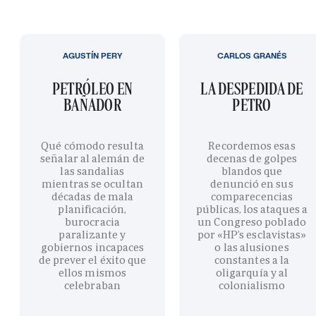
AGUSTÍN PERY
CARLOS GRANÉS
PETRÓLEO EN
LA DESPEDIDA DE
BAÑADOR
PETRO
Qué cómodo resulta
Recordemos esas
señalar al alemán de
decenas de golpes
las sandalias
blandos que
mientras se ocultan
denunció en sus
décadas de mala
comparecencias
planificación,
públicas, los ataques a
burocracia
un Congreso poblado
paralizante y
por «HP’s esclavistas»
gobiernos incapaces
o las alusiones
de prever el éxito que
constantes a la
ellos mismos
oligarquía y al
celebraban
colonialismo