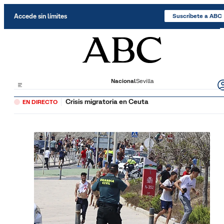
Saltar al contenido
Accede sin límites
Suscríbete a ABC
Nacional
Sevilla
Crisis migratoria en Ceuta
EN DIRECTO