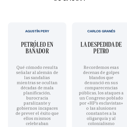
AGUSTÍN PERY
CARLOS GRANÉS
PETRÓLEO EN
LA DESPEDIDA DE
BAÑADOR
PETRO
Qué cómodo resulta
Recordemos esas
señalar al alemán de
decenas de golpes
las sandalias
blandos que
mientras se ocultan
denunció en sus
décadas de mala
comparecencias
planificación,
públicas, los ataques a
burocracia
un Congreso poblado
paralizante y
por «HP’s esclavistas»
gobiernos incapaces
o las alusiones
de prever el éxito que
constantes a la
ellos mismos
oligarquía y al
celebraban
colonialismo