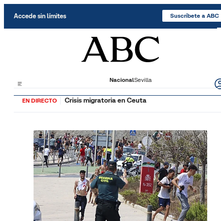
Saltar al contenido
Accede sin límites
Suscríbete a ABC
Nacional
Sevilla
Crisis migratoria en Ceuta
EN DIRECTO