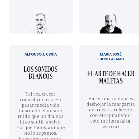
ALFONSO J. USSÍA
MARÍA JOSÉ
FUENTEÁLAMO
LOS SONIDOS
EL ARTE DE HACER
BLANCOS
MALETAS
Tal vez crecer
Hacer una maleta es
consista en eso. En
deshojar la margarita
pasar media vida
de nuestra relación
buscando el mismo
con el capitalismo:
ruido que un día nos
esto me hará falta,
hizo sentir a salvo.
esto no
Porque todos, aunque
no lo sepamos,
llevamos un sonido