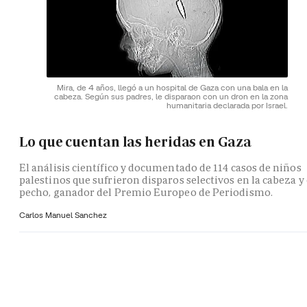
Mira, de 4 años, llegó a un hospital de Gaza con una bala en la
cabeza. Según sus padres, le disparaon con un dron en la zona
humanitaria declarada por Israel.
Lo que cuentan las heridas en Gaza
El análisis científico y documentado de 114 casos de niños
palestinos que sufrieron disparos selectivos en la cabeza y 
pecho, ganador del Premio Europeo de Periodismo.
Carlos Manuel Sanchez