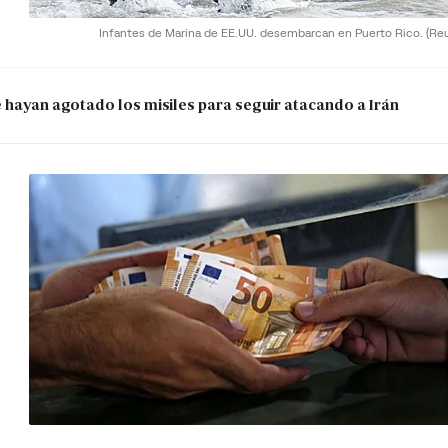
Infantes de Marina de EE.UU. desembarcan en Puerto Rico.
(Re
e hayan agotado los misiles para seguir atacando a Irán