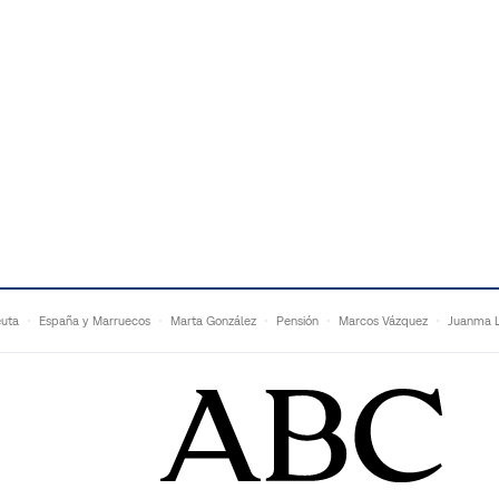
uta
España y Marruecos
Marta González
Pensión
Marcos Vázquez
Juanma L