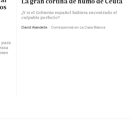
La gran cortina de humo de Ceuta
ros
¿Y si el Gobierno español hubiera encontrado el
culpable perfecto?
David Alandete
Corresponsal en La Casa Blanca
o para
trasa
lones