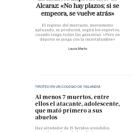
Alcaraz: «No hay plazos; si se
empeora, se vuelve atrás»
El regreso del murciano, nuevamente
aplazado, se producirá, según los expertos,
cuando tenga todas las garantías: «Pero en
deporte se juega con la incertidumbre»
Laura Marta
TIROTEO EN UN COLEGIO DE TAILANDIA
Al menos 7 muertos, entre
ellos el atacante, adolescente,
que mató primero a sus
abuelos
Hay alrededor de 15 heridos atendidos