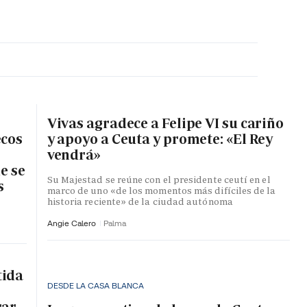
MA HORA
Vivas agradece a Felipe VI su cariño
ecos
y apoyo a Ceuta y promete: «El Rey
vendrá»
e se
Su Majestad se reúne con el presidente ceutí en el
s
marco de uno «de los momentos más difíciles de la
historia reciente» de la ciudad autónoma
Angie Calero
Palma
tida
DESDE LA CASA BLANCA
rar