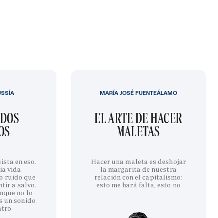
USSÍA
MARÍA JOSÉ FUENTEÁLAMO
IDOS
EL ARTE DE HACER
OS
MALETAS
ista en eso.
Hacer una maleta es deshojar
ia vida
la margarita de nuestra
o ruido que
relación con el capitalismo:
tir a salvo.
esto me hará falta, esto no
nque no lo
s un sonido
ntro