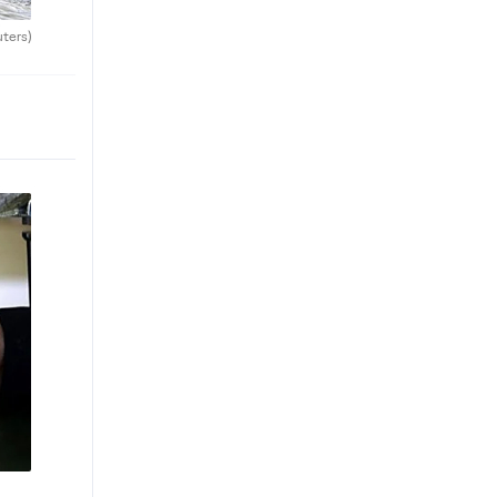
uters)