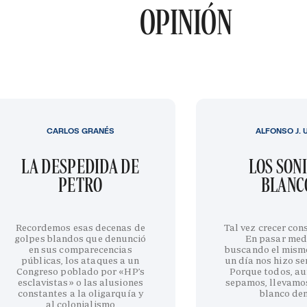
OPINIÓN
CARLOS GRANÉS
ALFONSO J. 
LA DESPEDIDA DE
LOS SON
PETRO
BLANC
Recordemos esas decenas de
Tal vez crecer cons
golpes blandos que denunció
En pasar med
en sus comparecencias
buscando el mism
públicas, los ataques a un
un día nos hizo sen
Congreso poblado por «HP’s
Porque todos, au
esclavistas» o las alusiones
sepamos, llevamo
constantes a la oligarquía y
blanco de
al colonialismo