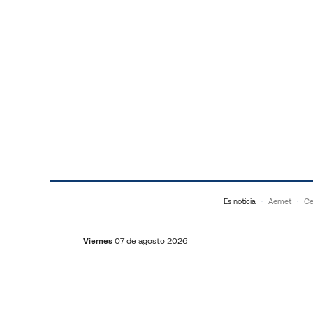
Saltar al contenido
Es noticia
Aemet
Ce
Viernes
07 de agosto 2026