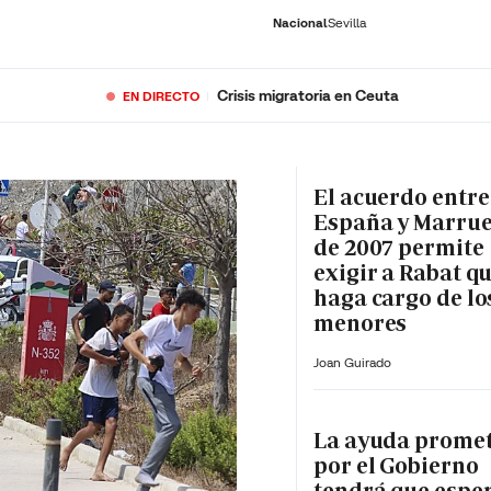
Nacional
Sevilla
Crisis migratoria en Ceuta
EN DIRECTO
RNACIONAL
ECONOMÍA
DEPORTES
SOCIEDAD
CULTURA
GENTE
PLAY
HISTORIA
ÚLTI
El acuerdo entre
España y Marru
de 2007 permite
exigir a Rabat qu
haga cargo de lo
menores
Joan Guirado
La ayuda prome
por el Gobierno
tendrá que espe