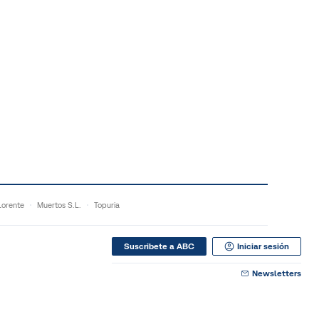
orente
Muertos S.L.
Topuria
Suscribete a ABC
Iniciar sesión
Newsletters