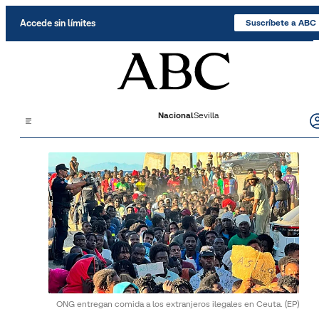
Saltar al contenido
Accede sin límites
Suscríbete a ABC
Nacional
Sevilla
ONG entregan comida a los extranjeros ilegales en Ceuta.
(EP)