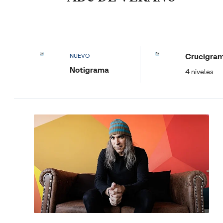
Crucigra
NUEVO
Notigrama
4 niveles