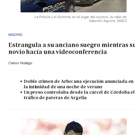
La Policía y el Summa, en el lugar del suceso, la calle de
Valentín Aguirre.
(ABC)
MADRID
Estrangula a su anciano suegro mientras s
novio hacía una videoconferencia
Carlos Hidalgo
Doble crimen de Arbo: una ejecución anunciada en
la intimidad de una noche de verano
Un preso controlaba desde la cárcel de Córdoba el
tráfico de pateras de Argelia