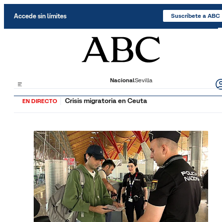
Saltar al contenido
Accede sin límites
Suscríbete a ABC
Nacional
Sevilla
Crisis migratoria en Ceuta
EN DIRECTO