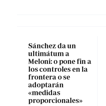
PORTADA
OPINIÓN
ESPAÑA
MADRID
INTE
Sánchez da un
ultimátum a
Meloni: o pone fin a
los controles en la
frontera o se
adoptarán
«medidas
proporcionales»