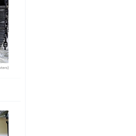
uters)