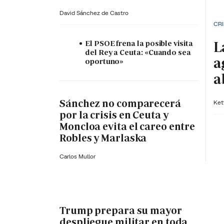
David Sánchez de Castro
CRI
L
El PSOE frena la posible visita
del Rey a Ceuta: «Cuando sea
a
oportuno»
a
Sánchez no comparecerá
Ket
por la crisis en Ceuta y
Moncloa evita el careo entre
Robles y Marlaska
Carlos Mullor
Trump prepara su mayor
despliegue militar en toda