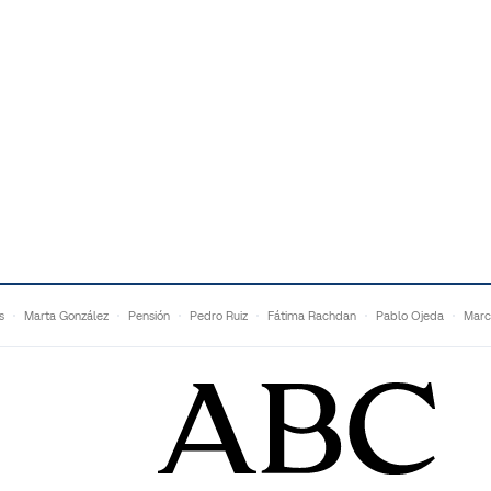
s
Marta González
Pensión
Pedro Ruiz
Fátima Rachdan
Pablo Ojeda
Marc