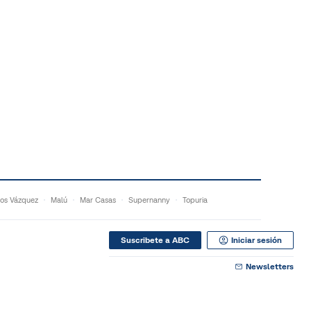
os Vázquez
Malú
Mar Casas
Supernanny
Topuria
Suscribete a ABC
Iniciar sesión
Newsletters