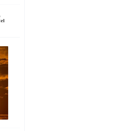
a
del