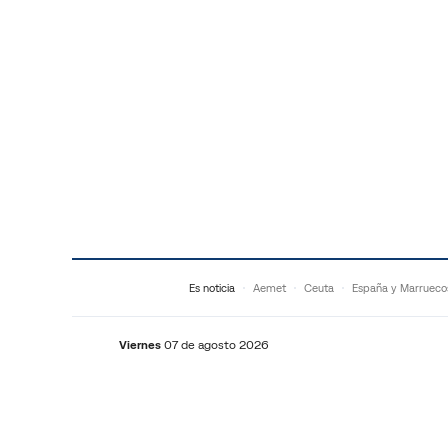
Saltar al contenido
Es noticia
Aemet
Ceuta
España y Marrueco
Viernes
07 de agosto 2026