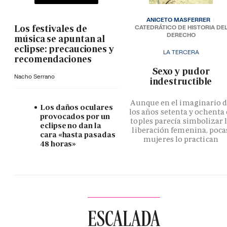
ANICETO MASFERRER
Los festivales de
CATEDRÁTICO DE HISTORIA DE
DERECHO
música se apuntan al
eclipse: precauciones y
LA TERCERA
recomendaciones
­Sexo y pudor
Nacho Serrano
indestructible
Aunque en el imaginario 
Los daños oculares
los años setenta y ochenta 
provocados por un
toples parecía simbolizar 
eclipse no dan la
liberación femenina, poca
cara «hasta pasadas
mujeres lo practican
48 horas»
ESCALADA