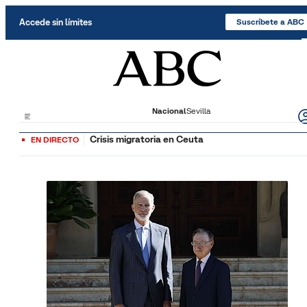
Saltar al contenido
Accede sin límites
Suscríbete a ABC
Nacional
Sevilla
Crisis migratoria en Ceuta
EN DIRECTO