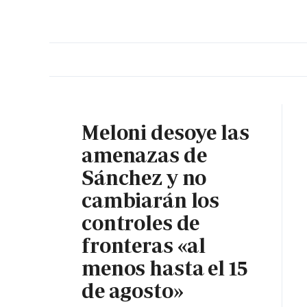
PORTADA
OPINIÓN
ESPAÑA
MADRID
INTE
Meloni desoye las
amenazas de
Sánchez y no
cambiarán los
controles de
fronteras «al
menos hasta el 15
de agosto»