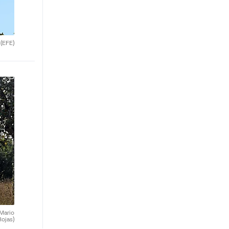
.
(EFE)
(Mario
Rojas)