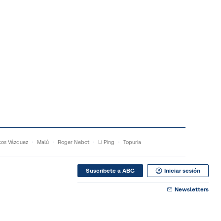
os Vázquez
Malú
Roger Nebot
Li Ping
Topuria
Suscribete a ABC
Iniciar sesión
Newsletters