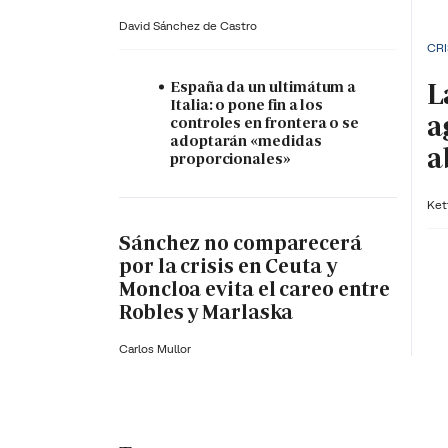
David Sánchez de Castro
CRI
L
España da un ultimátum a
Italia: o pone fin a los
a
controles en frontera o se
adoptarán «medidas
a
proporcionales»
Ket
Sánchez no comparecerá
por la crisis en Ceuta y
Moncloa evita el careo entre
Robles y Marlaska
Carlos Mullor