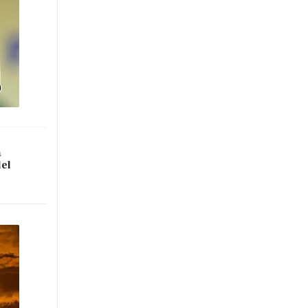
a
del