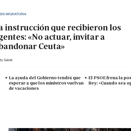
SIS MIGRATORIA
a instrucción que recibieron los
gentes: «No actuar, invitar a
bandonar Ceuta»
ty Garat
La ayuda del Gobierno tendrá que
El PSOE frena la posi
esperar a que los ministros vuelvan
Rey: «Cuando sea o
de vacaciones