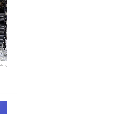
uters)