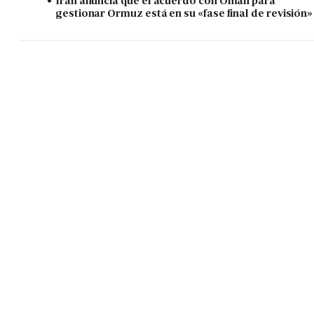
Irán anuncia que el acuerdo con Omán para
gestionar Ormuz está en su «fase final de revisión»