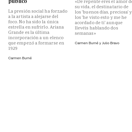
público
«De repente eres el amor d
su vida, el destinatario de
La presión social ha forzado
los 'buenos días, preciosa' y
a la artista a alejarse del
los 'he visto esto y me he
foco. No ha sido la única
acordado de ti' aunque
estrella en sufrirlo. Ariana
llevéis hablando dos
Grande es la última
semanas»
incorporación a un elenco
que empezó a formarse en
Carmen Burné y
Julio Bravo
1929
Carmen Burné