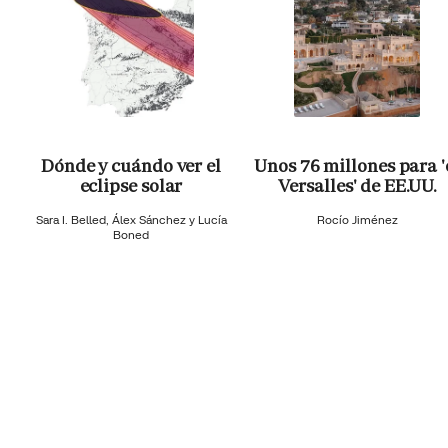
Dónde y cuándo ver el
Unos 76 millones para '
eclipse solar
Versalles' de EE.UU.
Sara I. Belled, Álex Sánchez y Lucía
Rocío Jiménez
Boned