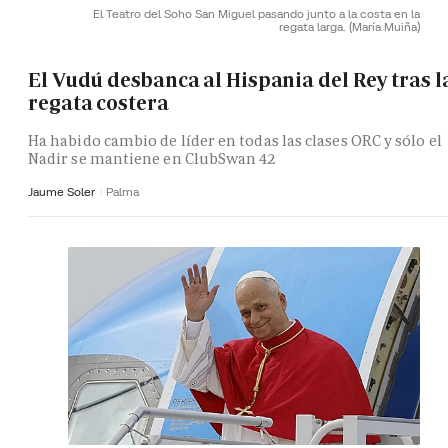
El Teatro del Soho San Miguel pasando junto a la costa en la
regata larga.
(María Muiña)
El Vudú desbanca al Hispania del Rey tras l
regata costera
Ha habido cambio de líder en todas las clases ORC y sólo el
Nadir se mantiene en ClubSwan 42
Jaume Soler
Palma