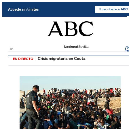
Saltar al contenido
Accede sin límites
Suscríbete a ABC
Nacional
Sevilla
Crisis migratoria en Ceuta
EN DIRECTO