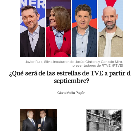
Javier Ruiz, Silvia Inxaturrondo, Jesús Cintora y Gonzalo Miró,
presentadores de RTVE.
(RTVE)
¿Qué será de las estrellas de TVE a partir d
septiembre?
Clara Molla Pagán