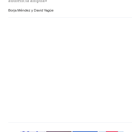
audiencia amplia»
Borja Méndez y
David Yagüe