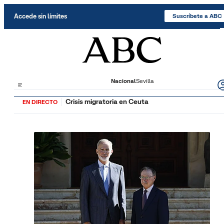
Saltar al contenido
Accede sin límites
Suscríbete a ABC
Nacional
Sevilla
Crisis migratoria en Ceuta
EN DIRECTO