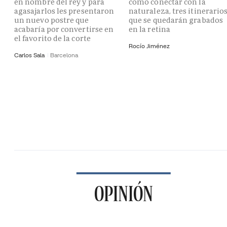
en nombre del rey y para
como conectar con la
agasajarlos les presentaron
naturaleza, tres itinerario
un nuevo postre que
que se quedarán grabados
acabaría por convertirse en
en la retina
el favorito de la corte
Rocío Jiménez
Carlos Sala
Barcelona
OPINIÓN