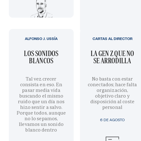
ALFONSO J. USSÍA
CARTAS AL DIRECTOR
LOS SONIDOS
LA GEN Z QUE NO
BLANCOS
SE ARRODILLA
Tal vez crecer
No basta con estar
consista en eso. En
conectados; hace falta
pasar media vida
organización,
buscando el mismo
objetivo claro y
ruido que un día nos
disposición al coste
hizo sentir a salvo.
personal
Porque todos, aunque
no lo sepamos,
6 DE AGOSTO
llevamos un sonido
blanco dentro