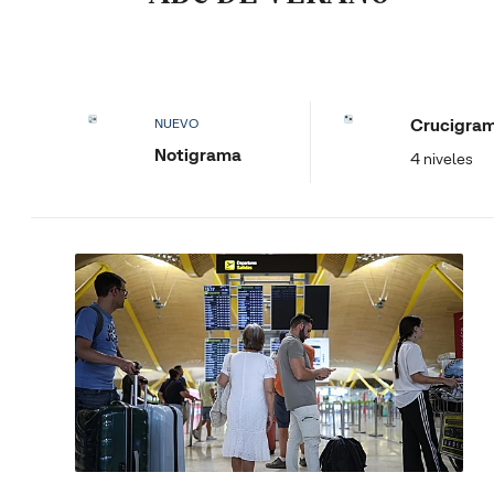
Crucigra
NUEVO
Notigrama
4 niveles