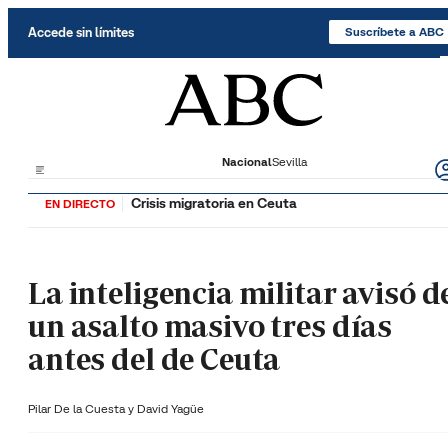
Saltar al contenido
Accede sin límites
Suscríbete a ABC
Nacional
Sevilla
Crisis migratoria en Ceuta
EN DIRECTO
La inteligencia militar avisó d
un asalto masivo tres días
antes del de Ceuta
Pilar De la Cuesta y
David Yagüe