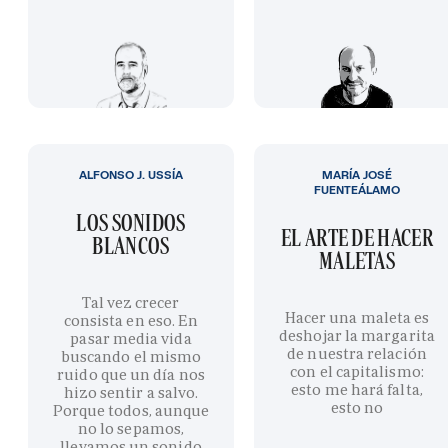
ALFONSO J. USSÍA
MARÍA JOSÉ
FUENTEÁLAMO
LOS SONIDOS
EL ARTE DE HACER
BLANCOS
MALETAS
Tal vez crecer
Hacer una maleta es
consista en eso. En
deshojar la margarita
pasar media vida
de nuestra relación
buscando el mismo
con el capitalismo:
ruido que un día nos
esto me hará falta,
hizo sentir a salvo.
esto no
Porque todos, aunque
no lo sepamos,
llevamos un sonido