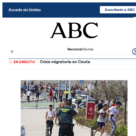
Saltar al contenido
Accede sin límites
Suscríbete a ABC
Nacional
Sevilla
Crisis migratoria en Ceuta
EN DIRECTO