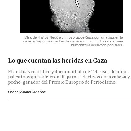
Mira, de 4 años, llegó a un hospital de Gaza con una bala en la
cabeza. Según sus padres, le disparaon con un dron en la zona
humanitaria declarada por Israel.
Lo que cuentan las heridas en Gaza
El análisis científico y documentado de 114 casos de niños
palestinos que sufrieron disparos selectivos en la cabeza y 
pecho, ganador del Premio Europeo de Periodismo.
Carlos Manuel Sanchez