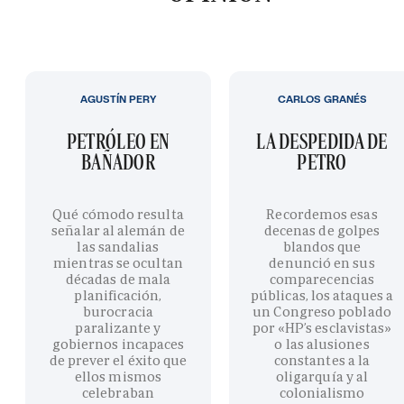
AGUSTÍN PERY
CARLOS GRANÉS
PETRÓLEO EN
LA DESPEDIDA DE
BAÑADOR
PETRO
Qué cómodo resulta
Recordemos esas
señalar al alemán de
decenas de golpes
las sandalias
blandos que
mientras se ocultan
denunció en sus
décadas de mala
comparecencias
planificación,
públicas, los ataques a
burocracia
un Congreso poblado
paralizante y
por «HP’s esclavistas»
gobiernos incapaces
o las alusiones
de prever el éxito que
constantes a la
ellos mismos
oligarquía y al
celebraban
colonialismo