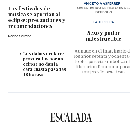
ANICETO MASFERRER
Los festivales de
CATEDRÁTICO DE HISTORIA DE
DERECHO
música se apuntan al
eclipse: precauciones y
LA TERCERA
recomendaciones
­Sexo y pudor
Nacho Serrano
indestructible
Aunque en el imaginario 
Los daños oculares
los años setenta y ochenta 
provocados por un
toples parecía simbolizar 
eclipse no dan la
liberación femenina, poca
cara «hasta pasadas
mujeres lo practican
48 horas»
ESCALADA