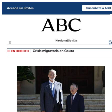
Saltar al contenido
Accede sin límites
Suscríbete a ABC
Nacional
Sevilla
Crisis migratoria en Ceuta
EN DIRECTO