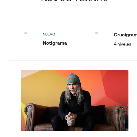
Crucigra
NUEVO
Notigrama
4 niveles