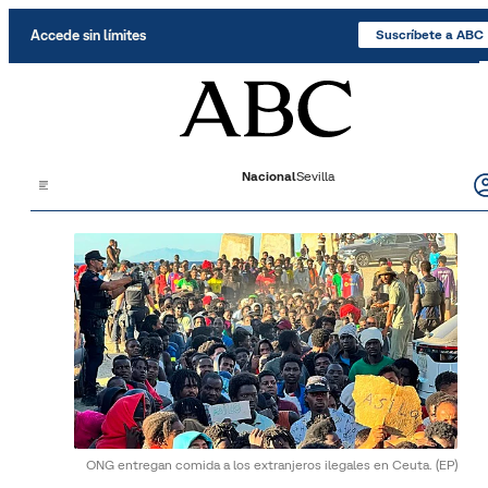
Saltar al contenido
Accede sin límites
Suscríbete a ABC
Nacional
Sevilla
ONG entregan comida a los extranjeros ilegales en Ceuta.
(EP)