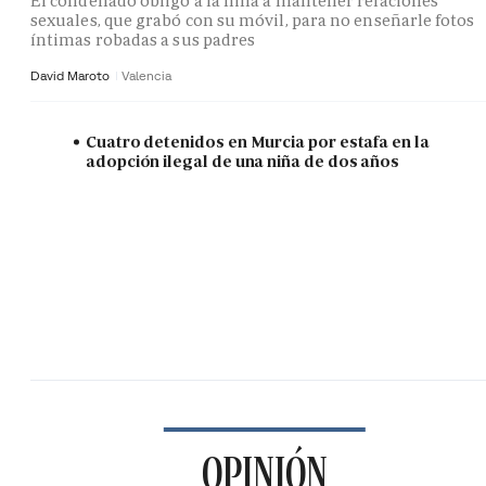
El condenado obligó a la niña a mantener relaciones
sexuales, que grabó con su móvil, para no enseñarle fotos
íntimas robadas a sus padres
David Maroto
Valencia
Cuatro detenidos en Murcia por estafa en la
adopción ilegal de una niña de dos años
OPINIÓN