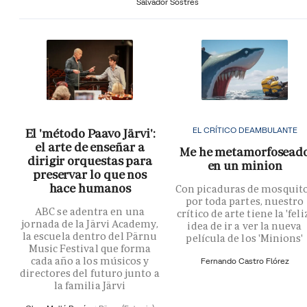
Salvador Sostres
EL CRÍTICO DEAMBULANTE
El 'método Paavo Järvi':
el arte de enseñar a
Me he metamorfosead
dirigir orquestas para
en un minion
preservar lo que nos
hace humanos
Con picaduras de mosquit
por toda partes, nuestro
ABC se adentra en una
crítico de arte tiene la 'feli
jornada de la Järvi Academy,
idea de ir a ver la nueva
la escuela dentro del Pärnu
película de los 'Minions'
Music Festival que forma
cada año a los músicos y
Fernando Castro Flórez
directores del futuro junto a
la familia Järvi