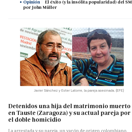
Opinión
El éxito (y la insólita popularidad) del SM
por John Müller
Javier Sánchez y Ester Latorre, la pareja asesinada.
(EFE)
Detenidos una hija del matrimonio muerto
en Tauste (Zaragoza) y su actual pareja por
el doble homicidio
La arrestada y su pareja, un varón de origen colombiano,