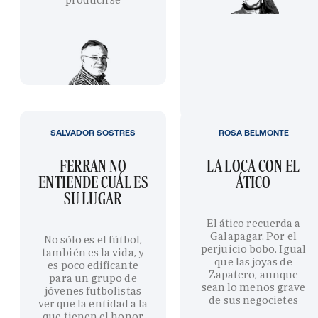
SALVADOR SOSTRES
ROSA BELMONTE
FERRAN NO
LA LOCA CON EL
ENTIENDE CUÁL ES
ÁTICO
SU LUGAR
El ático recuerda a
Galapagar. Por el
No sólo es el fútbol,
perjuicio bobo. Igual
también es la vida, y
que las joyas de
es poco edificante
Zapatero, aunque
para un grupo de
sean lo menos grave
jóvenes futbolistas
de sus negocietes
ver que la entidad a la
que tienen el honor