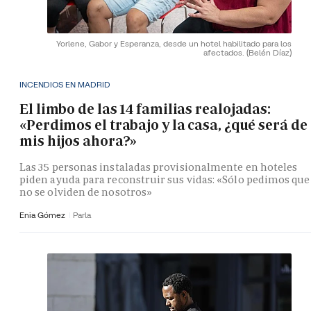
Yorlene, Gabor y Esperanza, desde un hotel habilitado para los
afectados.
(Belén Díaz)
INCENDIOS EN MADRID
El limbo de las 14 familias realojadas:
«Perdimos el trabajo y la casa, ¿qué será de
mis hijos ahora?»
Las 35 personas instaladas provisionalmente en hoteles
piden ayuda para reconstruir sus vidas: «Sólo pedimos que
no se olviden de nosotros»
Enia Gómez
Parla