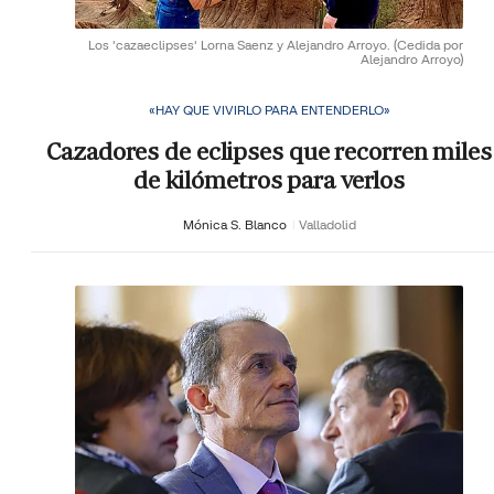
Los 'cazaeclipses' Lorna Saenz y Alejandro Arroyo.
(Cedida por
Alejandro Arroyo)
«HAY QUE VIVIRLO PARA ENTENDERLO»
Cazadores de eclipses que recorren miles
de kilómetros para verlos
Mónica S. Blanco
Valladolid