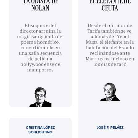
'LA ODISEA' DE
EL ELEFANTE DE
NOLAN
CEUTA
El zoquete del
Desde el mirador de
director arruina la
Tarifa también se ve,
magia sangrienta del
además del Yebel
poema homérico,
Musa, el elefante en la
convirtiéndola en
habitación del Estado
una zafia secuencia
reclinándose ante
de película
Marruecos. Incluso en
hollywoodense de
los días de taró
mamporros
CRISTINA LÓPEZ
JOSÉ F. PELÁEZ
SCHLICHTING