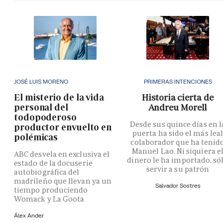
JOSÉ LUIS MORENO
PRIMERAS INTENCIONES
El misterio de la vida
Historia cierta de
personal del
Andreu Morell
todopoderoso
Desde sus quince días en l
productor envuelto en
puerta ha sido el más lea
polémicas
colaborador que ha tenid
Manuel Lao. Ni siquiera e
ABC desvela en exclusiva el
dinero le ha importado, só
estado de la docuserie
servir a su patrón
autobiográfica del
madrileño que llevan ya un
Salvador Sostres
tiempo produciendo
Womack y La Goota
Álex Ander