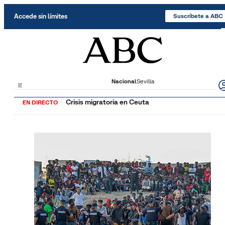
Saltar al contenido
Accede sin límites
Suscríbete a ABC
Nacional
Sevilla
Crisis migratoria en Ceuta
EN DIRECTO