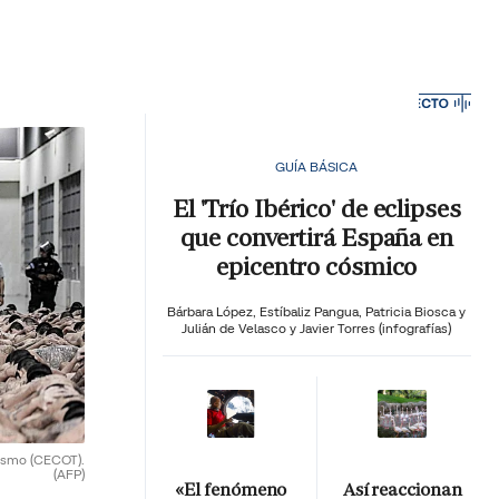
MA HORA
GUÍA BÁSICA
El 'Trío Ibérico' de eclipses
que convertirá España en
epicentro cósmico
Bárbara López,
Estíbaliz Pangua,
Patricia Biosca y
Julián de Velasco y Javier Torres (infografías)
rismo (CECOT).
(AFP)
«El fenómeno
Así reaccionan