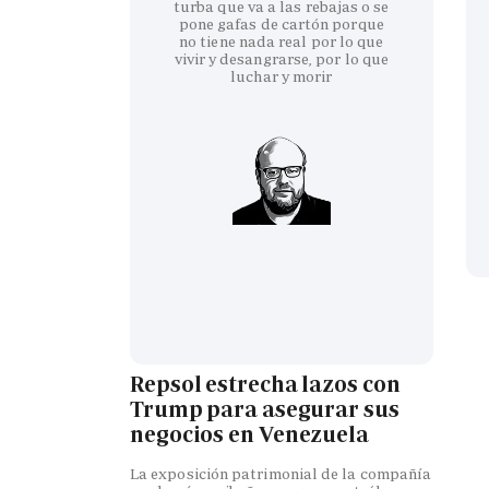
turba que va a las rebajas o se
pone gafas de cartón porque
no tiene nada real por lo que
vivir y desangrarse, por lo que
luchar y morir
Repsol estrecha lazos con
Trump para asegurar sus
negocios en Venezuela
La exposición patrimonial de la compañía