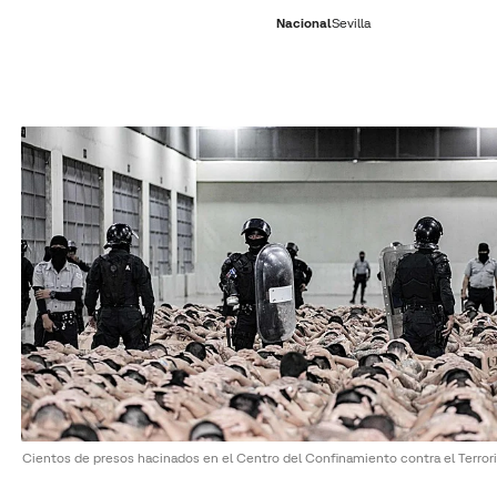
Nacional
Sevilla
RNACIONAL
ECONOMÍA
DEPORTES
SOCIEDAD
CULTURA
GENTE
PLAY
HISTORIA
ÚLTI
Cientos de presos hacinados en el Centro del Confinamiento contra el Terro