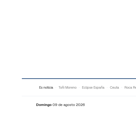
Saltar al contenido
Es noticia
Toñi Moreno
Eclipse España
Ceuta
Roca R
Domingo
09 de agosto 2026