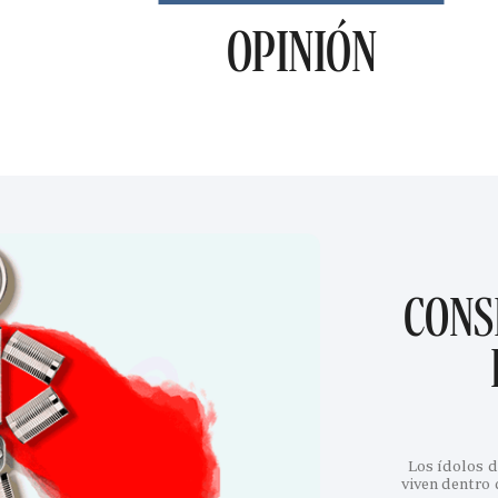
OPINIÓN
CONS
Los ídolos d
viven dentro