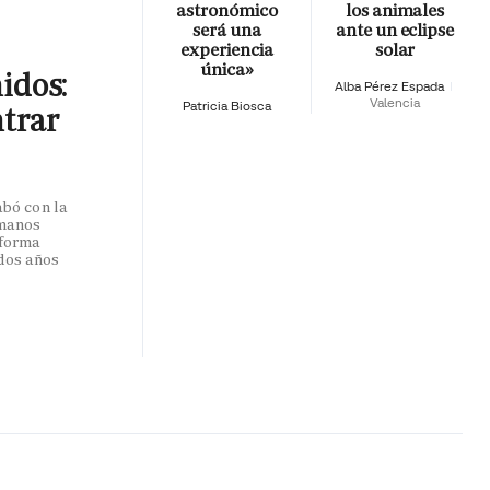
astronómico
los animales
será una
ante un eclipse
experiencia
solar
única»
nidos:
Alba Pérez Espada
Valencia
Patricia Biosca
ntrar
abó con la
umanos
 forma
dos años