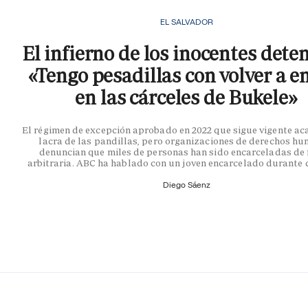
EL SALVADOR
El infierno de los inocentes dete
«Tengo pesadillas con volver a e
en las cárceles de Bukele»
El régimen de excepción aprobado en 2022 que sigue vigente ac
lacra de las pandillas, pero organizaciones de derechos h
denuncian que miles de personas han sido encarceladas de
arbitraria. ABC ha hablado con un joven encarcelado durante 
Diego Sáenz