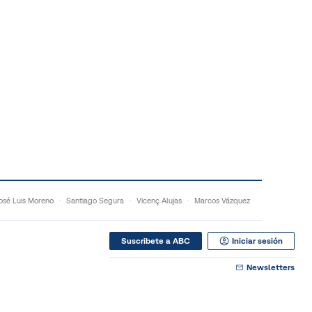
osé Luis Moreno
Santiago Segura
Vicenç Alujas
Marcos Vázquez
Suscribete a ABC
Iniciar sesión
Newsletters