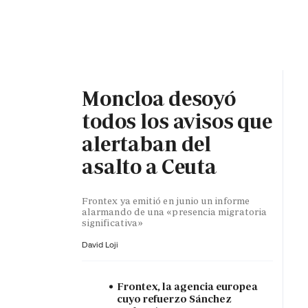
PORTADA
OPINIÓN
ESPAÑA
MADRID
INTE
Moncloa desoyó
todos los avisos que
alertaban del
asalto a Ceuta
Frontex ya emitió en junio un informe
alarmando de una «presencia migratoria
significativa»
David Loji
Frontex, la agencia europea
cuyo refuerzo Sánchez