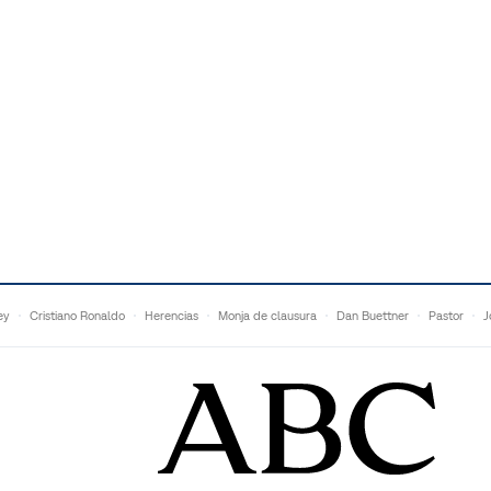
ey
Cristiano Ronaldo
Herencias
Monja de clausura
Dan Buettner
Pastor
J
Malú
Anne Igartiburu
Francesc Torralba
Topuria