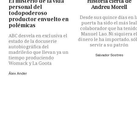
El misterio de la vida
Historia cierta de
personal del
Andreu Morell
todopoderoso
Desde sus quince días en l
productor envuelto en
puerta ha sido el más lea
polémicas
colaborador que ha tenid
Manuel Lao. Ni siquiera e
ABC desvela en exclusiva el
dinero le ha importado, só
estado de la docuserie
servir a su patrón
autobiográfica del
madrileño que llevan ya un
Salvador Sostres
tiempo produciendo
Womack y La Goota
Álex Ander