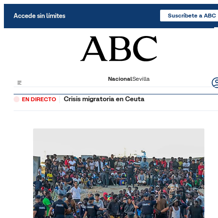
Saltar al contenido
Accede sin límites
Suscríbete a ABC
Nacional
Sevilla
Crisis migratoria en Ceuta
EN DIRECTO