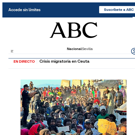
Saltar al contenido
Accede sin límites
Suscríbete a ABC
Nacional
Sevilla
Crisis migratoria en Ceuta
EN DIRECTO