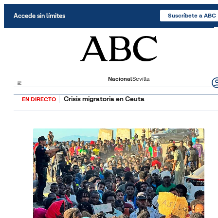
Saltar al contenido
Accede sin límites
Suscríbete a ABC
Nacional
Sevilla
Crisis migratoria en Ceuta
EN DIRECTO