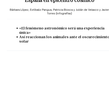
España en epicentro cósmico
Bárbara López,
Estíbaliz Pangua,
Patricia Biosca y
Julián de Velasco y Javier
Torres (infografías)
«El fenómeno astronómico será una experiencia
única»
Así reaccionan los animales ante el oscurecimient
solar