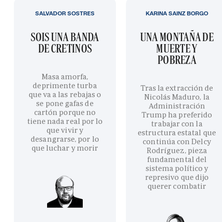
SALVADOR SOSTRES
KARINA SAINZ BORGO
SOIS UNA BANDA
UNA MONTAÑA DE
DE CRETINOS
MUERTE Y
POBREZA
Masa amorfa,
deprimente turba
Tras la extracción de
que va a las rebajas o
Nicolás Maduro, la
se pone gafas de
Administración
cartón porque no
Trump ha preferido
tiene nada real por lo
trabajar con la
que vivir y
estructura estatal que
desangrarse, por lo
continúa con Delcy
que luchar y morir
Rodríguez, pieza
fundamental del
sistema político y
represivo que dijo
querer combatir