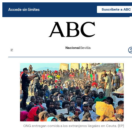
Saltar al contenido
Accede sin límites
Suscríbete a ABC
Nacional
Sevilla
ONG entregan comida a los extranjeros ilegales en Ceuta.
(EP)