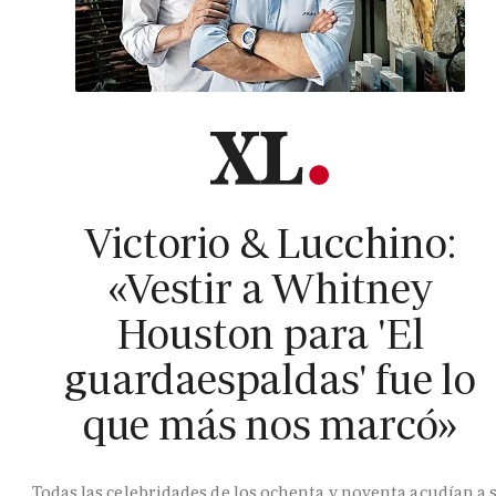
Victorio & Lucchino:
«Vestir a Whitney
Houston para 'El
guardaespaldas' fue lo
que más nos marcó»
Todas las celebridades de los ochenta y noventa acudían a 