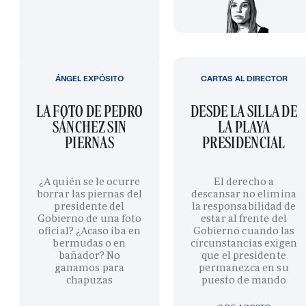
ÁNGEL EXPÓSITO
CARTAS AL DIRECTOR
LA FOTO DE PEDRO
DESDE LA SILLA DE
SÁNCHEZ SIN
LA PLAYA
PIERNAS
PRESIDENCIAL
¿A quién se le ocurre
El derecho a
borrar las piernas del
descansar no elimina
presidente del
la responsabilidad de
Gobierno de una foto
estar al frente del
oficial? ¿Acaso iba en
Gobierno cuando las
bermudas o en
circunstancias exigen
bañador? No
que el presidente
ganamos para
permanezca en su
chapuzas
puesto de mando