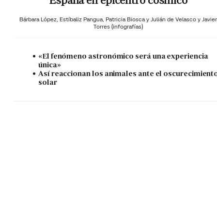
España en epicentro cósmico
Bárbara López,
Estíbaliz Pangua,
Patricia Biosca y
Julián de Velasco y Javier
Torres (infografías)
«El fenómeno astronómico será una experiencia
única»
Así reaccionan los animales ante el oscurecimient
solar