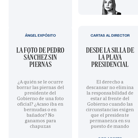
ÁNGEL EXPÓSITO
CARTAS AL DIRECTOR
LA FOTO DE PEDRO
DESDE LA SILLA DE
SÁNCHEZ SIN
LA PLAYA
PIERNAS
PRESIDENCIAL
¿A quién se le ocurre
El derecho a
borrar las piernas del
descansar no elimina
presidente del
la responsabilidad de
Gobierno de una foto
estar al frente del
oficial? ¿Acaso iba en
Gobierno cuando las
bermudas o en
circunstancias exigen
bañador? No
que el presidente
ganamos para
permanezca en su
chapuzas
puesto de mando