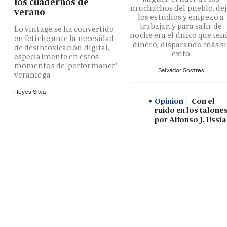
los cuadernos de
muchachos del pueblo, de
verano
los estudios y empezó a
trabajar, y para salir de
Lo vintage se ha convertido
noche era el único que ten
en fetiche ante la necesidad
dinero, disparando más s
de desintoxicación digital,
éxito
especialmente en estos
momentos de 'performance'
Salvador Sostres
veraniega
Reyes Silva
Opinión
Con el
ruido en los talones
por Alfonso J. Ussía