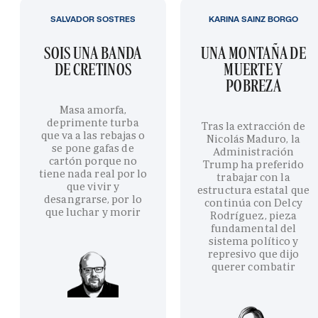
SALVADOR SOSTRES
KARINA SAINZ BORGO
SOIS UNA BANDA
UNA MONTAÑA DE
DE CRETINOS
MUERTE Y
POBREZA
Masa amorfa,
deprimente turba
Tras la extracción de
que va a las rebajas o
Nicolás Maduro, la
se pone gafas de
Administración
cartón porque no
Trump ha preferido
tiene nada real por lo
trabajar con la
que vivir y
estructura estatal que
desangrarse, por lo
continúa con Delcy
que luchar y morir
Rodríguez, pieza
fundamental del
sistema político y
represivo que dijo
querer combatir