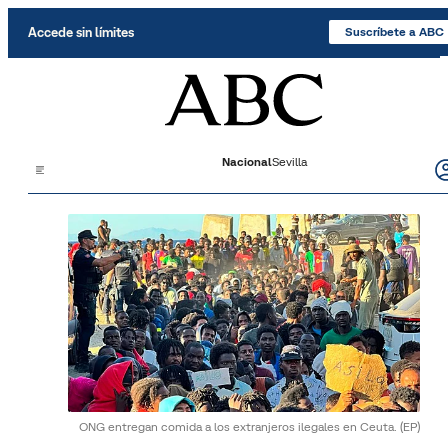
Saltar al contenido
Accede sin límites
Suscríbete a ABC
Nacional
Sevilla
ONG entregan comida a los extranjeros ilegales en Ceuta.
(EP)