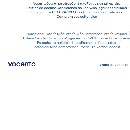
Vocento
Sobre nosotros
Contacto
Política de privacidad
Política de cookies
Condiciones de uso
Aviso legal
Accesibilidad
Reglamento UE 2024/1083
Condiciones de contratación
Compromisos editoriales
Comprobar Lotería Niño
Lotería Niño
Comprobar Lotería Navidad
Lotería Navidad
Horóscopo
Programación TV
Últimas noticias
Lotería
Escucha las noticias del día
Preguntas frecuentes
Sorteo del Niño comprobar número - La Verdad
Pódcast
Webs de Vocento