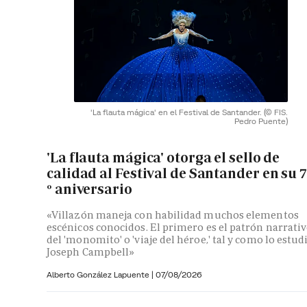
'La flauta mágica' en el Festival de Santander.
(© FIS.
Pedro Puente)
'La flauta mágica' otorga el sello de
calidad al Festival de Santander en su 
º aniversario
«Villazón maneja con habilidad muchos elementos
escénicos conocidos. El primero es el patrón narrati
del 'monomito' o 'viaje del héroe,' tal y como lo estud
Joseph Campbell»
Alberto González Lapuente
|
07/08/2026