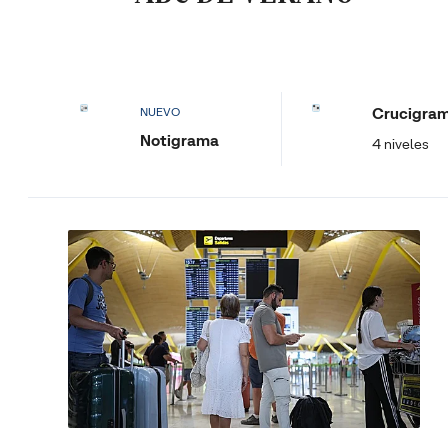
Crucigra
NUEVO
Notigrama
4 niveles