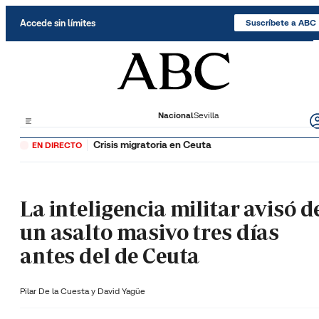
Saltar al contenido
Accede sin límites
Suscríbete a ABC
Nacional
Sevilla
Crisis migratoria en Ceuta
EN DIRECTO
La inteligencia militar avisó d
un asalto masivo tres días
antes del de Ceuta
Pilar De la Cuesta y
David Yagüe