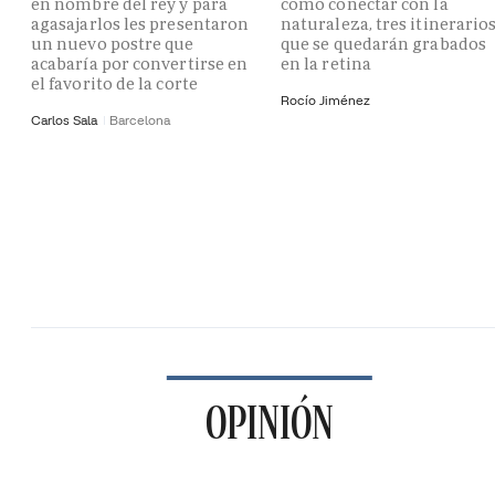
en nombre del rey y para
como conectar con la
agasajarlos les presentaron
naturaleza, tres itinerario
un nuevo postre que
que se quedarán grabados
acabaría por convertirse en
en la retina
el favorito de la corte
Rocío Jiménez
Carlos Sala
Barcelona
OPINIÓN