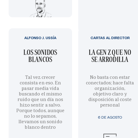
ALFONSO J. USSÍA
CARTAS AL DIRECTOR
LOS SONIDOS
LA GEN Z QUE NO
BLANCOS
SE ARRODILLA
Tal vez crecer
No basta con estar
consista en eso. En
conectados; hace falta
pasar media vida
organización,
buscando el mismo
objetivo claro y
ruido que un día nos
disposición al coste
hizo sentir a salvo.
personal
Porque todos, aunque
no lo sepamos,
6 DE AGOSTO
llevamos un sonido
blanco dentro