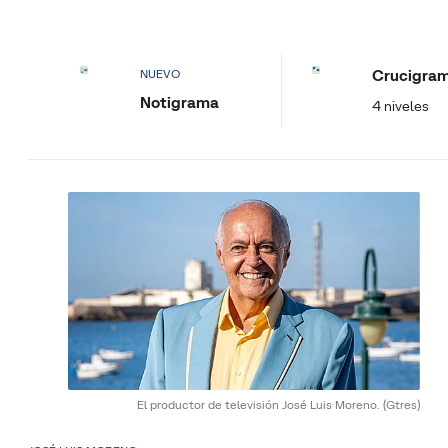
Crucigra
NUEVO
Notigrama
4 niveles
El productor de televisión José Luis Moreno.
(Gtres)