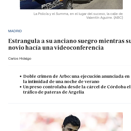
La Policía y el Summa, en el lugar del suceso, la calle de
Valentín Aguirre.
(ABC)
MADRID
Estrangula a su anciano suegro mientras s
novio hacía una videoconferencia
Carlos Hidalgo
Doble crimen de Arbo: una ejecución anunciada en
la intimidad de una noche de verano
Un preso controlaba desde la cárcel de Córdoba el
tráfico de pateras de Argelia