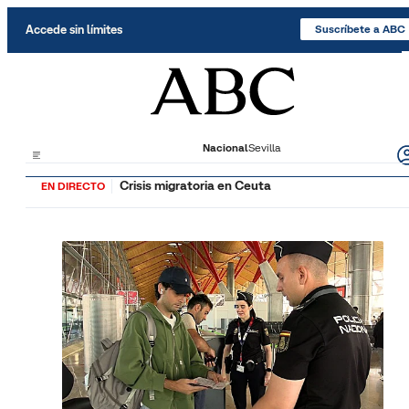
Saltar al contenido
Accede sin límites
Suscríbete a ABC
Nacional
Sevilla
Crisis migratoria en Ceuta
EN DIRECTO