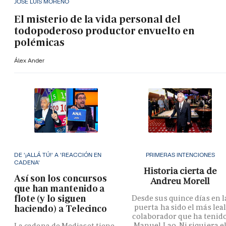
JOSÉ LUIS MORENO
El misterio de la vida personal del
todopoderoso productor envuelto en
polémicas
Álex Ander
DE '¡ALLÁ TÚ!' A 'REACCIÓN EN
PRIMERAS INTENCIONES
CADENA'
Historia cierta de
Así son los concursos
Andreu Morell
que han mantenido a
flote (y lo siguen
Desde sus quince días en l
puerta ha sido el más lea
haciendo) a Telecinco
colaborador que ha tenid
Manuel Lao. Ni siquiera e
La cadena de Mediaset tiene