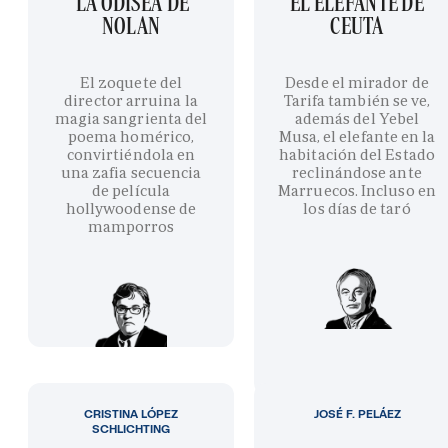
'LA ODISEA' DE
EL ELEFANTE DE
NOLAN
CEUTA
El zoquete del
Desde el mirador de
director arruina la
Tarifa también se ve,
magia sangrienta del
además del Yebel
poema homérico,
Musa, el elefante en la
convirtiéndola en
habitación del Estado
una zafia secuencia
reclinándose ante
de película
Marruecos. Incluso en
hollywoodense de
los días de taró
mamporros
CRISTINA LÓPEZ
JOSÉ F. PELÁEZ
SCHLICHTING