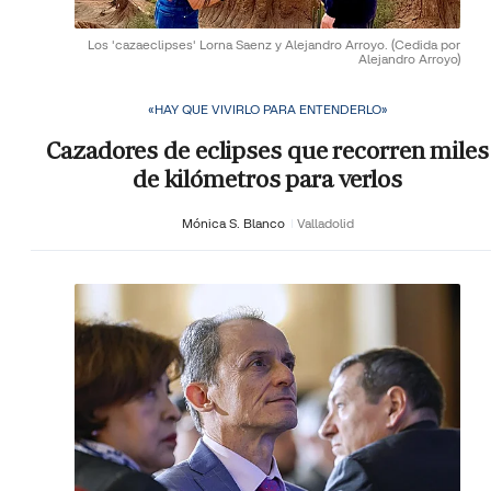
Los 'cazaeclipses' Lorna Saenz y Alejandro Arroyo.
(Cedida por
Alejandro Arroyo)
«HAY QUE VIVIRLO PARA ENTENDERLO»
Cazadores de eclipses que recorren miles
de kilómetros para verlos
Mónica S. Blanco
Valladolid