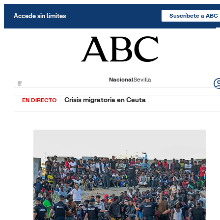
Saltar al contenido
Accede sin límites
Suscríbete a ABC
Nacional
Sevilla
Crisis migratoria en Ceuta
EN DIRECTO