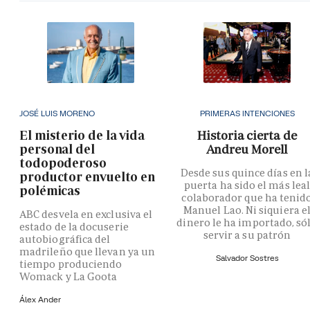
JOSÉ LUIS MORENO
PRIMERAS INTENCIONES
El misterio de la vida
Historia cierta de
personal del
Andreu Morell
todopoderoso
Desde sus quince días en l
productor envuelto en
puerta ha sido el más lea
polémicas
colaborador que ha tenid
Manuel Lao. Ni siquiera e
ABC desvela en exclusiva el
dinero le ha importado, só
estado de la docuserie
servir a su patrón
autobiográfica del
madrileño que llevan ya un
Salvador Sostres
tiempo produciendo
Womack y La Goota
Álex Ander