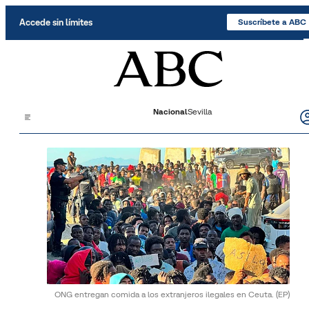
Saltar al contenido
Accede sin límites
Suscríbete a ABC
Nacional
Sevilla
ONG entregan comida a los extranjeros ilegales en Ceuta.
(EP)