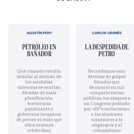
AGUSTÍN PERY
CARLOS GRANÉS
PETRÓLEO EN
LA DESPEDIDA DE
BAÑADOR
PETRO
Qué cómodo resulta
Recordemos esas
señalar al alemán de
decenas de golpes
las sandalias
blandos que
mientras se ocultan
denunció en sus
décadas de mala
comparecencias
planificación,
públicas, los ataques a
burocracia
un Congreso poblado
paralizante y
por «HP’s esclavistas»
gobiernos incapaces
o las alusiones
de prever el éxito que
constantes a la
ellos mismos
oligarquía y al
celebraban
colonialismo