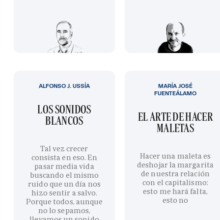
ALFONSO J. USSÍA
MARÍA JOSÉ
FUENTEÁLAMO
LOS SONIDOS
EL ARTE DE HACER
BLANCOS
MALETAS
Tal vez crecer
Hacer una maleta es
consista en eso. En
deshojar la margarita
pasar media vida
de nuestra relación
buscando el mismo
con el capitalismo:
ruido que un día nos
esto me hará falta,
hizo sentir a salvo.
esto no
Porque todos, aunque
no lo sepamos,
llevamos un sonido