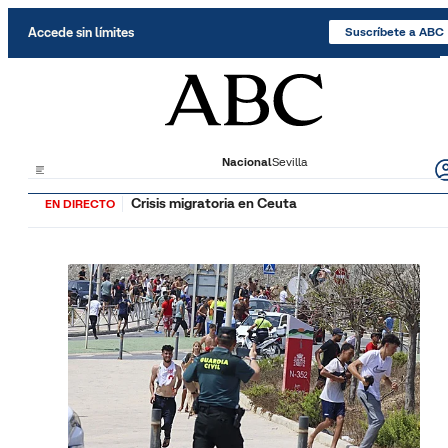
Saltar al contenido
Accede sin límites
Suscríbete a ABC
Nacional
Sevilla
Crisis migratoria en Ceuta
EN DIRECTO