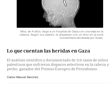
Mira, de 4 años, llegó a un hospital de Gaza con una bala en la
cabeza. Según sus padres, le disparaon con un dron en la zona
humanitaria declarada por Israel.
Lo que cuentan las heridas en Gaza
El análisis científico y documentado de 114 casos de niños
palestinos que sufrieron disparos selectivos en la cabeza y 
pecho, ganador del Premio Europeo de Periodismo.
Carlos Manuel Sanchez