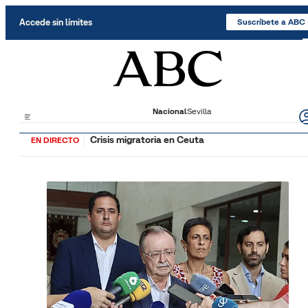
Saltar al contenido
Accede sin límites
Suscríbete a ABC
Nacional
Sevilla
Crisis migratoria en Ceuta
EN DIRECTO