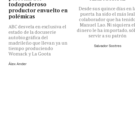
todopoderoso
Desde sus quince días en l
productor envuelto en
puerta ha sido el más lea
polémicas
colaborador que ha tenid
Manuel Lao. Ni siquiera e
ABC desvela en exclusiva el
dinero le ha importado, só
estado de la docuserie
servir a su patrón
autobiográfica del
madrileño que llevan ya un
Salvador Sostres
tiempo produciendo
Womack y La Goota
Álex Ander